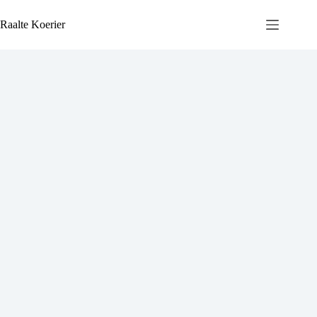
Ga
naar
Raalte Koerier
de
inhoud