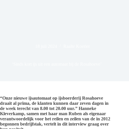
18 juli 2024
Raalte Koerier
‘Sinds kort ijs uit een automaat bij de Rosahoeve’
“Onze nieuwe ijsautomaat op ijsboerderij Rosahoeve
draait al prima, de klanten kunnen daar zeven dagen in
de week terecht van 8.00 tot 20.00 uur.” Hanneke
Kleverkamp, samen met haar man Ruben als eigenaar
verantwoordelijk voor het reilen en zeilen van de in 2012
begonnen bedrijfstak, vertelt in dit interview graag over