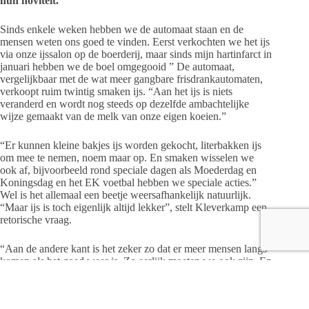
hun noviteit.
Sinds enkele weken hebben we de automaat staan en de
mensen weten ons goed te vinden. Eerst verkochten we het ijs
via onze ijssalon op de boerderij, maar sinds mijn hartinfarct in
januari hebben we de boel omgegooid ” De automaat,
vergelijkbaar met de wat meer gangbare frisdrankautomaten,
verkoopt ruim twintig smaken ijs. “Aan het ijs is niets
veranderd en wordt nog steeds op dezelfde ambachtelijke
wijze gemaakt van de melk van onze eigen koeien.”
“Er kunnen kleine bakjes ijs worden gekocht, literbakken ijs
om mee te nemen, noem maar op. En smaken wisselen we
ook af, bijvoorbeeld rond speciale dagen als Moederdag en
Koningsdag en het EK voetbal hebben we speciale acties.”
Wel is het allemaal een beetje weersafhankelijk natuurlijk.
“Maar ijs is toch eigenlijk altijd lekker”, stelt Kleverkamp een
retorische vraag.
“Aan de andere kant is het zeker zo dat er meer mensen langs
komen als het goed weer is. Zo eerlijk moeten we ook zijn. En
de mensen hoeven zich nooit te vervelen, want we hebben
voor de kinderen een speeltuin met daarbij voor de
volwassenen een mooi terras. En wees ook speciaal welkom