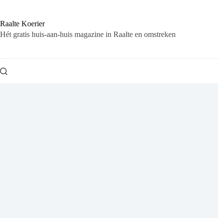
Ga
naar
de
Raalte Koerier
inhoud
Hét gratis huis-aan-huis magazine in Raalte en omstreken