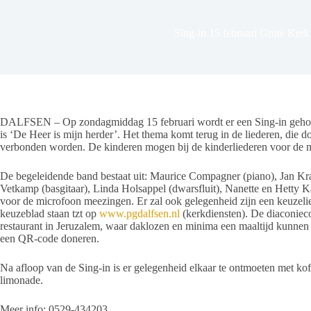
Sing-in 15 februari Grote Kerk
DALFSEN – Op zondagmiddag 15 februari wordt er een Sing-in gehou
is ‘De Heer is mijn herder’. Het thema komt terug in de liederen, die d
verbonden worden. De kinderen mogen bij de kinderliederen voor de 
De begeleidende band bestaat uit: Maurice Compagner (piano), Jan K
Vetkamp (basgitaar), Linda Holsappel (dwarsfluit), Nanette en Hetty K
voor de microfoon meezingen. Er zal ook gelegenheid zijn een keuzeli
keuzeblad staan tzt op
www.pgdalfsen.nl
(kerkdiensten). De diaconieco
restaurant in Jeruzalem, waar daklozen en minima een maaltijd kunnen 
een QR-code doneren.
Na afloop van de Sing-in is er gelegenheid elkaar te ontmoeten met koff
limonad
Meer info: 0529-434203