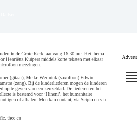
 Dalfsen
den in de Grote Kerk, aanvang 16.30 uur. Het thema
Adverte
oor Henriëtta Kuipers middels korte teksten met elkaar
microfoon meezingen.
ramer (gitaar), Meike Wermink (saxofoon) Edwin
amstra (zang). Bij de kinderliederen mogen de kinderen
ed op te geven van een keuzeblad. De liederen en het
llecte is bestemd voor ‘Hineni’, het humanitaire
nuttigen of afhalen. Men kan contant, via Scipio en via
ie, thee en
e.