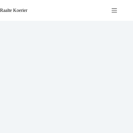
Ga
naar
Raalte Koerier
de
inhoud