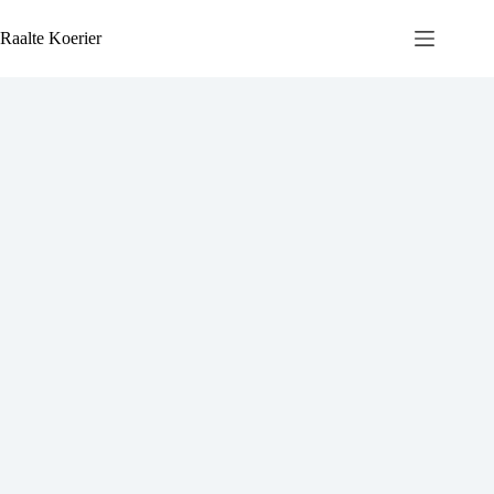
Ga
naar
Raalte Koerier
de
inhoud