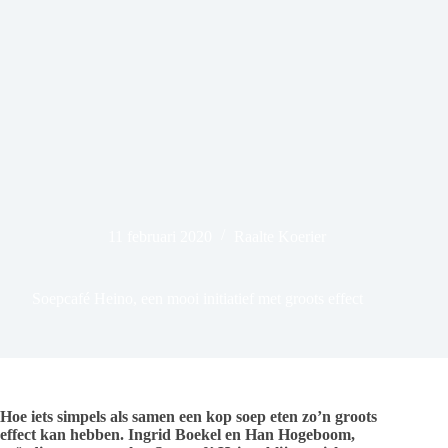
11 februari 2020
Raalte Koerier
Soepcafé Heino, een mooi initiatief met groots effect
Hoe iets simpels als samen een kop soep eten zo’n groots
effect kan hebben. Ingrid Boekel en Han Hogeboom,