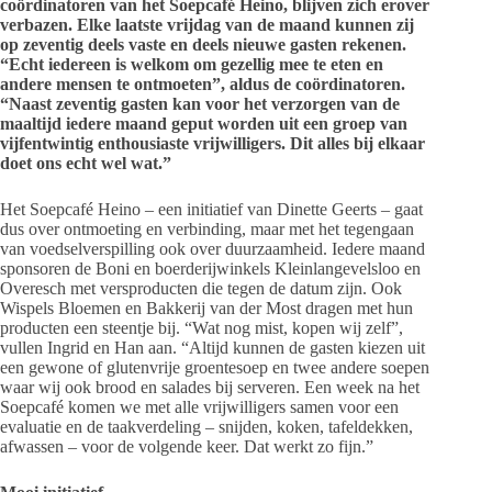
coördinatoren van het Soepcafé Heino, blijven zich erover
verbazen. Elke laatste vrijdag van de maand kunnen zij
op zeventig deels vaste en deels nieuwe gasten rekenen.
“Echt iedereen is welkom om gezellig mee te eten en
andere mensen te ontmoeten”, aldus de coördinatoren.
“Naast zeventig gasten kan voor het verzorgen van de
maaltijd iedere maand geput worden uit een groep van
vijfentwintig enthousiaste vrijwilligers. Dit alles bij elkaar
doet ons echt wel wat.”
Het Soepcafé Heino – een initiatief van Dinette Geerts – gaat
dus over ontmoeting en verbinding, maar met het tegengaan
van voedselverspilling ook over duurzaamheid. Iedere maand
sponsoren de Boni en boerderijwinkels Kleinlangevelsloo en
Overesch met versproducten die tegen de datum zijn. Ook
Wispels Bloemen en Bakkerij van der Most dragen met hun
producten een steentje bij. “Wat nog mist, kopen wij zelf”,
vullen Ingrid en Han aan. “Altijd kunnen de gasten kiezen uit
een gewone of glutenvrije groentesoep en twee andere soepen
waar wij ook brood en salades bij serveren. Een week na het
Soepcafé komen we met alle vrijwilligers samen voor een
evaluatie en de taakverdeling – snijden, koken, tafeldekken,
afwassen – voor de volgende keer. Dat werkt zo fijn.”