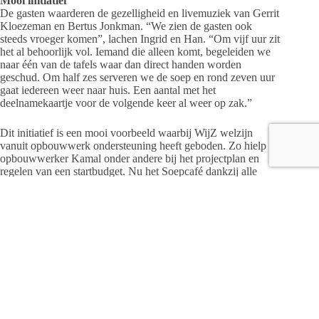
Mooi initiatief
De gasten waarderen de gezelligheid en livemuziek van Gerrit
Kloezeman en Bertus Jonkman. “We zien de gasten ook
steeds vroeger komen”, lachen Ingrid en Han. “Om vijf uur zit
het al behoorlijk vol. Iemand die alleen komt, begeleiden we
naar één van de tafels waar dan direct handen worden
geschud. Om half zes serveren we de soep en rond zeven uur
gaat iedereen weer naar huis. Een aantal met het
deelnamekaartje voor de volgende keer al weer op zak.”
Dit initiatief is een mooi voorbeeld waarbij WijZ welzijn
vanuit opbouwwerk ondersteuning heeft geboden. Zo hielp
opbouwwerker Kamal onder andere bij het projectplan en
regelen van een startbudget. Nu het Soepcafé dankzij alle
vrijwilligers, lokale ondernemers en vrijwillige bijdrage van de
gasten goed loopt, is het opbouwwerk alleen nog als
vraagbaak op de achtergrond aanwezig.
Wil je ook aanschuiven bij het Soepcafé Heino? Je bent
welkom op de laatste vrijdag van de maand. Meld je van te
voren wel even aan via het Dorpshuus Heino, telefoon 0572 –
700212 of mail:
info@dorpshuusheino.nl
. De drankjes zijn
voor eigen rekening, het geven van een vrijwillige bijdrage
staat je vrij.