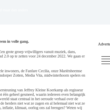
nd maar dan anders
em in volle gang.
Adverte
en grote groep vrijwilligers vanuit muziek, dans,
nd 2.0 op te zetten voor 24 december 2022. We gaan er
ele inwoners, de Fanfare Cecilia, onze Mariënheemse
endorper Zotten, Media Vita, midwinterhoorn spelers en
ersteuning van Jeffrey Kleine Koerkamp als regisseur
tot één geheel gesmeed, waarin iedereen even belangrijk
wereld staat centraal in het oeroude verhaal over de
e herders niet wat ze zagen en al helemaal niet wat ze
inflatie, klimaat, oorlog ons zal brengen? Weten wij