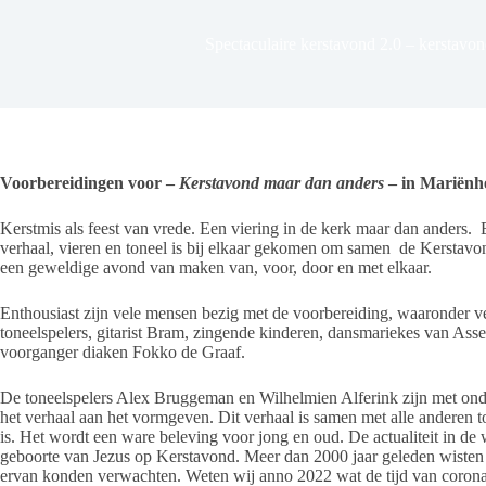
Spectaculaire kerstavond 2.0 – kerstavo
Voorbereidingen voor –
Kerstavond maar dan anders
– in Mariënhe
Kerstmis als feest van vrede. Een viering in de kerk maar dan anders. E
verhaal, vieren en toneel is bij elkaar gekomen om samen de Kerstavo
een geweldige avond van maken van, voor, door en met elkaar.
Enthousiast zijn vele mensen bezig met de voorbereiding, waaronder v
toneelspelers, gitarist Bram, zingende kinderen, dansmariekes van Ass
voorganger diaken Fokko de Graaf.
De toneelspelers Alex Bruggeman en Wilhelmien Alferink zijn met ond
het verhaal aan het vormgeven. Dit verhaal is samen met alle anderen 
is. Het wordt een ware beleving voor jong en oud. De actualiteit in de 
geboorte van Jezus op Kerstavond. Meer dan 2000 jaar geleden wisten d
ervan konden verwachten. Weten wij anno 2022 wat de tijd van corona, 