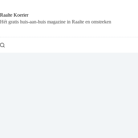
Ga
naar
de
Raalte Koerier
inhoud
Hét gratis huis-aan-huis magazine in Raalte en omstreken