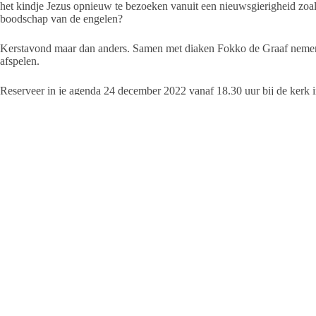
het kindje Jezus opnieuw te bezoeken vanuit een nieuwsgierigheid zoals
boodschap van de engelen?
Kerstavond maar dan anders. Samen met diaken Fokko de Graaf nemen 
afspelen.
Reserveer in je agenda 24 december 2022 vanaf 18.30 uur bij de kerk i
voor een vrije gift. Dit is zeer welkom voor de gemaakte organisatie on