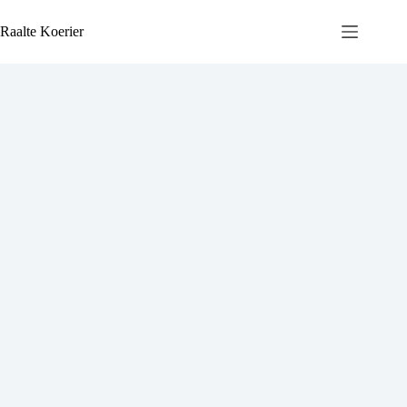
Ga
naar
Raalte Koerier
de
inhoud