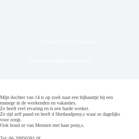
9 januari 2024
Blikvanger
Stalhulpje/ bijrijder aangeboden
Mijn dochter van 14 is op zoek naar een bijbaantje bij een
manege in de weekenden en vakanties.
Ze heeft veel ervaring en is een harde werker.
Ze rijd zelf paard en heeft 4 Shetlandpony,s waar ze dagelijks
voor zorgt.
Ook houd ze van Mennen met haar pony,s.
Tel: 06-20950381 0f