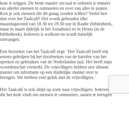
knie te krijgen. De beste manier om taal te oefenen is immers
om allerlei mensen te ontmoeten en over van alles te praten.
Ken je ook mensen die dit graag zouden willen? Vertel hen
dan over het Taalcafé! Het wordt gehouden elke
maandagavond van 18.30 tot 19.30 uur in Raalte (bibliotheek,
maar in maart tijdelijk in het Annahuis) en in Heino (in de
bibliotheek). Iedereen is welkom en wordt hartelijk
ontvangen.
Een bezoeker van het Taalcafé zegt: ‘Het Taalcafé heeft mij
enorm geholpen bij het doorbreken van de barrière van het
spreken en gebruiken van de Nederlandse taal. Het heeft mijn
woordenschat versterkt. De vrijwilligers hebben een slimme
manier om informatie op een duidelijke manier over te
brengen. We hebben veel geluk met de vrijwilligers.’
Het Taalcafé is ook altijd op zoek naar vrijwilligers. Iedereen
die het leuk vindt om mensen te ontmoeten, samen te brengen
en te helpen, kan contact leggen met het Taalpunt Raalte. We
vertellen graag wat het Taalpunt te bieden heeft.
Spreekuren Taalpunt
Het Taalpunt, dat ook het Taalcafé organiseert, houdt