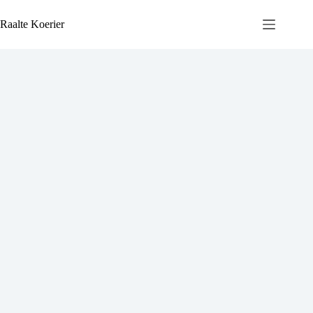
Ga
naar
Raalte Koerier
de
inhoud