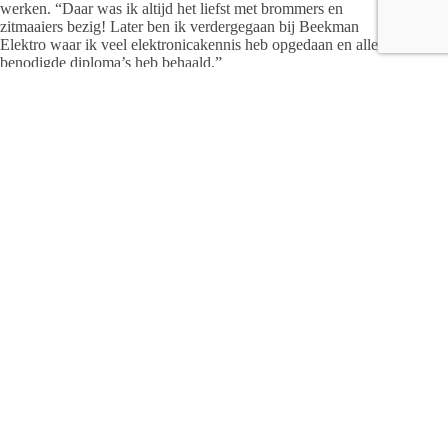
werken. “Daar was ik altijd het liefst met brommers en
zitmaaiers bezig! Later ben ik verdergegaan bij Beekman
Elektro waar ik veel elektronicakennis heb opgedaan en alle
benodigde diploma’s heb behaald.”
Daarna kon Ramon aan de slag bij Automat, waar hij zich
bezighield met de kant van de inbouw. “Alles wat ze daar
verkochten, zoals alarmsystemen, radio’s, carkits enzovoorts,
bouwde ik in. Al gauw bleek dat dit helemaal mijn ding was
en zo belandde ik in de werkplaats van Automat/De Roef.
Daar hield ik me onder andere bezig met inbouw­apparatuur,
trekhaken, reparaties en onderhoud van alle merken auto’s.”
Ramon, die over brede elektronicakennis beschikt, merkte dat
het balletje wel vaak zijn kant oprolde, zodra er technische
problemen waren. “Al gauw wisten ook andere garages mij te
vinden voor problemen waar ze zelf niet uitkwamen.
Elektronica in de auto is helemaal mijn ding! Van een
complexe storing oplossen krijg ik altijd enorm veel energie!”
zegt hij met een vrolijke glimlach.
Gunstig tarief!
Gezien de ruime ervaring en brede kennis van Ramon biedt
Auto Techniek Salland een fors pakket aan diensten. Ramon