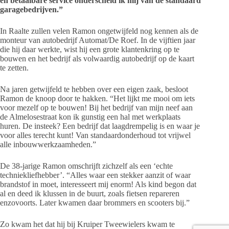
én betaalbare service onderscheid ik mij van de standaard
garagebedrijven.”
In Raalte zullen velen Ramon ongetwijfeld nog kennen als de
monteur van autobedrijf Automat/De Roef. In de vijftien jaar
die hij daar werkte, wist hij een grote klantenkring op te
bouwen en het bedrijf als volwaardig autobedrijf op de kaart
te zetten.
Na jaren getwijfeld te hebben over een eigen zaak, besloot
Ramon de knoop door te hakken. “Het lijkt me mooi om iets
voor mezelf op te bouwen! Bij het bedrijf van mijn neef aan
de Almelosestraat kon ik gunstig een hal met werkplaats
huren. De insteek? Een bedrijf dat laagdrempelig is en waar je
voor alles terecht kunt! Van standaardonderhoud tot vrijwel
alle inbouwwerkzaamheden.”
De 38-jarige Ramon omschrijft zichzelf als een ‘echte
techniekliefhebber’. “Alles waar een stekker aanzit of waar
brandstof in moet, interesseert mij enorm! Als kind begon dat
al en deed ik klussen in de buurt, zoals fietsen repareren
enzovoorts. Later kwamen daar brommers en scooters bij.”
Zo kwam het dat hij bij Kruiper Tweewielers kwam te