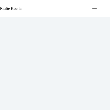
Ga
naar
Raalte Koerier
de
inhoud