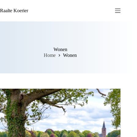
Ga
naar
Raalte Koerier
de
inhoud
Wonen
Home
Wonen