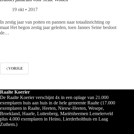
19 okt • 2017
In zestig jaar van potten en pannen naar totaalinrichting op
maat Het begon zestig jaar geleden, toen Jannes Seine besloot
de…
VORIGE
Raalte Koerier
De Raalte Koerier verschijnt 4x in een oplage van 21.000
exemplaren huis aan huis in de hele gemeente Raalte (17.000
exemplaren in Raalte, Heeten, Nieuw-Heeten, Wesepe,
Broekland, Haarle, Luttenberg, Mariënheemen Lemelerveld
plus 4.000 exemplaren in Heino, Lierderholthuis en Laag
Zuthem.)