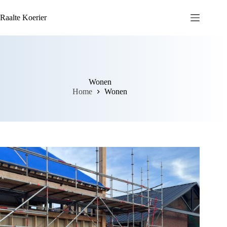
Ga
naar
Raalte Koerier
de
inhoud
Wonen
Home
Wonen