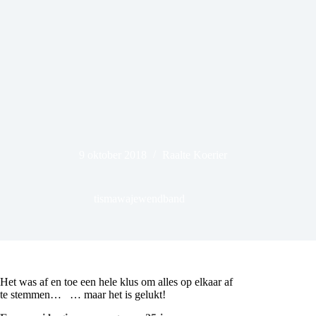
9 oktober 2018
Raalte Koerier
tismawajewendband
Het was af en toe een hele klus om alles op elkaar af
te stemmen…
… maar het is gelukt!