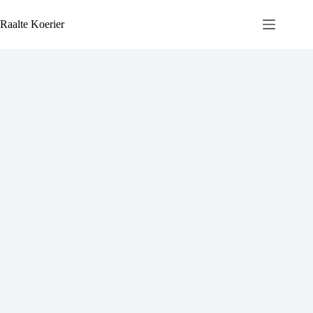
Ga
naar
Raalte Koerier
de
inhoud