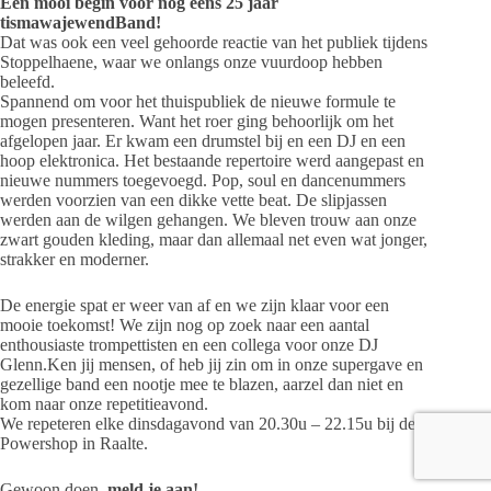
Een mooi begin voor nog eens 25 jaar
tismawajewendBand!
Dat was ook een veel gehoorde reactie van het publiek tijdens
Stoppelhaene, waar we onlangs onze vuurdoop hebben
beleefd.
Spannend om voor het thuispubliek de nieuwe formule te
mogen presenteren. Want het roer ging behoorlijk om het
afgelopen jaar. Er kwam een drumstel bij en een DJ en een
hoop elektronica. Het bestaande repertoire werd aangepast en
nieuwe nummers toegevoegd. Pop, soul en dancenummers
werden voorzien van een dikke vette beat. De slipjassen
werden aan de wilgen gehangen. We bleven trouw aan onze
zwart gouden kleding, maar dan allemaal net even wat jonger,
strakker en moderner.
De energie spat er weer van af en we zijn klaar voor een
mooie toekomst!
We zijn nog op zoek naar een aantal
enthousiaste trompettisten en een collega voor onze DJ
Glenn.Ken jij mensen, of heb jij zin om in onze supergave en
gezellige band een nootje mee te blazen, aarzel dan niet en
kom naar onze repetitieavond.
We repeteren elke dinsdagavond van 20.30u – 22.15u bij de
Powershop in Raalte.
Gewoon doen,
meld je aan!