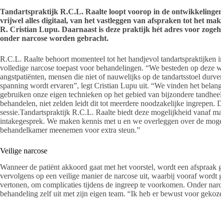
Tandartspraktijk R.C.L. Raalte loopt voorop in de ontwikkeling
vrijwel alles digitaal, van het vastleggen van afspraken tot het m
R. Cristian Lupu. Daarnaast is deze praktijk hét adres voor zogeh
onder narcose worden gebracht.
R.C.L. Raalte behoort momenteel tot het handjevol tandartspraktijken 
volledige narcose toepast voor behandelingen. “We besteden op deze wi
angstpatiënten, mensen die niet of nauwelijks op de tandartsstoel durve
spanning wordt ervaren”, legt Cristian Lupu uit. “We vinden het belan
gebruiken onze eigen technieken op het gebied van bijzondere tandheelk
behandelen, niet zelden leidt dit tot meerdere noodzakelijke ingrepen.
sessie.Tandartspraktijk R.C.L. Raalte biedt deze mogelijkheid vanaf maa
intakegesprek. We maken kennis met u en we overleggen over de mogel
behandelkamer meenemen voor extra steun.”
Veilige narcose
Wanneer de patiënt akkoord gaat met het voorstel, wordt een afspraak 
vervolgens op een veilige manier de narcose uit, waarbij vooraf wordt g
vertonen, om complicaties tijdens de ingreep te voorkomen. Onder narc
behandeling zelf uit met zijn eigen team. “Ik heb er bewust voor gekoz
Cristian. “Ik heb mijn eigen medewerksters geselecteerd ”.