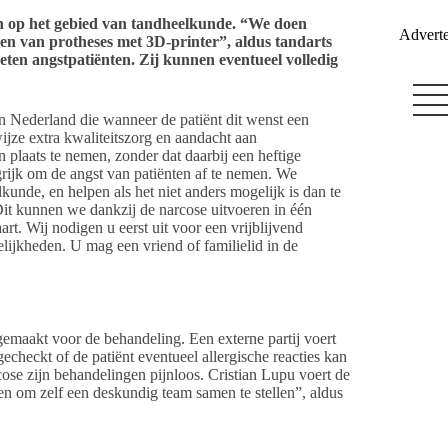
en op het gebied van tandheelkunde. “We doen
Adverte
aken van protheses met 3D-printer”, aldus tandarts
eten angstpatiënten. Zij kunnen eventueel volledig
in Nederland die wanneer de patiënt dit wenst een
jze extra kwaliteitszorg en aandacht aan
n plaats te nemen, zonder dat daarbij een heftige
grijk om de angst van patiënten af te nemen. We
unde, en helpen als het niet anders mogelijk is dan te
 Dit kunnen we dankzij de narcose uitvoeren in één
rt. Wij nodigen u eerst uit voor een vrijblijvend
ijkheden. U mag een vriend of familielid in de
gemaakt voor de behandeling. Een externe partij voert
echeckt of de patiënt eventueel allergische reacties kan
ose zijn behandelingen pijnloos. Cristian Lupu voert de
en om zelf een deskundig team samen te stellen”, aldus