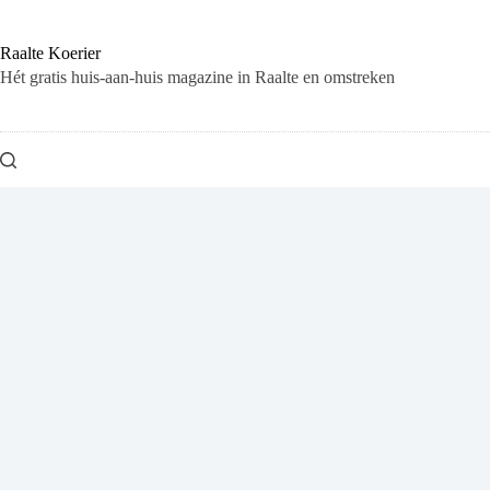
Ga
naar
de
Raalte Koerier
inhoud
Hét gratis huis-aan-huis magazine in Raalte en omstreken