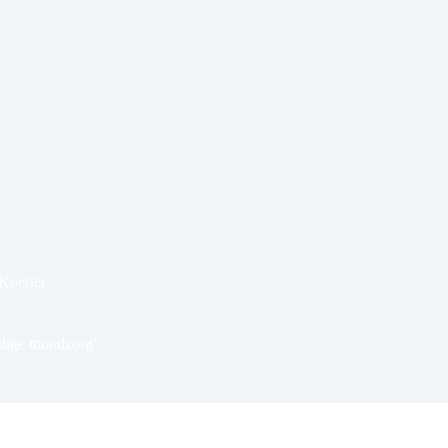
Koerier
uldige mondzorg”