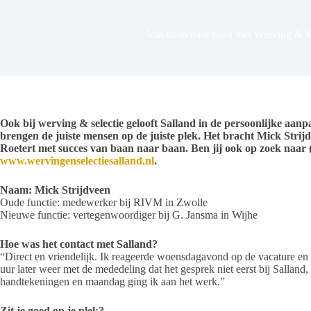
Van baan naar baan met Werving & Se
Ook bij werving & selectie gelooft Salland in de persoonlijke aan
brengen de juiste mensen op de juiste plek. Het bracht Mick Str
Roetert met succes van baan naar baan. Ben jij ook op zoek naar
www.wervingenselectiesalland.nl
.
Naam: Mick Strijdveen
Oude functie: medewerker bij
RIVM in Zwolle
Nieuwe functie: vertegenwoordiger bij
G. Jansma in Wijhe
Hoe was het contact met Salland?
“Direct en vriendelijk. Ik reageerde woensdagavond op de vacature en
uur later weer met de mededeling dat het gesprek niet eerst bij Salland,
handtekeningen en maandag ging ik aan het werk.”
Zit je goed op je plek?