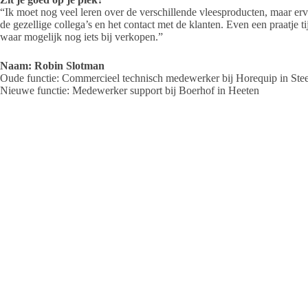
“Ik moet nog veel leren over de verschillende vleesproducten, maar erva
de gezellige collega’s en het contact met de klanten. Even een praatje t
waar mogelijk nog iets bij verkopen.”
Naam: Robin Slotman
Oude functie: Commercieel technisch
medewerker bij Horequip
in Ste
Nieuwe functie: Medewerker support bij
Boerhof in Heeten
Hoe was het contact
met Salland?
“Vorig jaar had ik al contact gehad met Salland. Toen ik besloot met m
een bericht gestuurd. Hij nodigde mij direct uit voor een kop koffie om d
zou passen.”
Zit je goed op je plek?
“Zeker, ik ben blij dat ik deze stap heb gezet. Ik werk nu dichtbij hu
mentaliteit past ook het familiebedrijf-achtige van Boerhof goed bij mi
Naam: Marnix Idema
Oude functie: Productieplanner bij
VeBe Floorcoverings in Genemuid
Nieuwe functie: Proces Delivery Engineer bij Scania in Zwolle
Hoe was het contact met Salland?
“Ik was al eens eerder bij Uitzendbureau Salland geweest. Het contact v