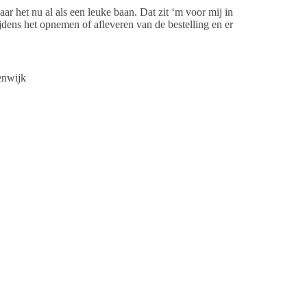
ar het nu al als een leuke baan. Dat zit ‘m voor mij in
ijdens het opnemen of afleveren van de bestelling en er
enwijk
ijn vorige baan te stoppen, heb ik André via LinkedIn
e functie uit te tekenen die in zijn ogen perfect bij mij
is met Sallandse mensen om mij heen. Naast de Sallandse
j. Heel knap hoe André dat heeft weten in te schatten.”
en
erliep toen erg prettig en ik besloot weer bij André aan