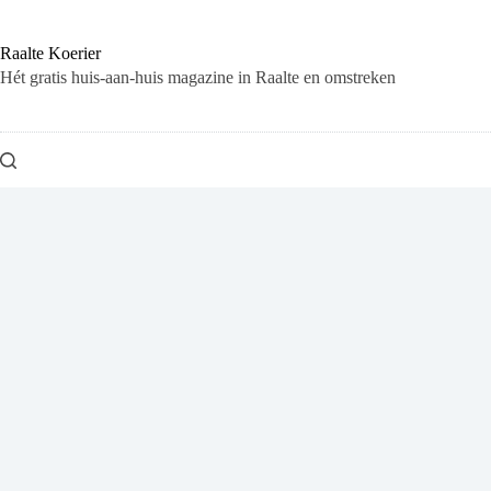
Ga
naar
de
Raalte Koerier
inhoud
Hét gratis huis-aan-huis magazine in Raalte en omstreken