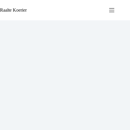
Ga
naar
Raalte Koerier
de
inhoud