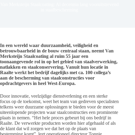
Van Merksteijn Staalcoating: Al decennia lang vooruitstrevend
in staalbescherming
In een wereld waar duurzaamheid, veiligheid en
betrouwbaarheid in de bouw centraal staan, neemt Van
Merksteijn Staalcoating al ruim 55 jaar een
toonaangevende rol in op het gebied van staalverwerking,
natlakken en staalconservering. Vanuit hun locatie in
Raalte werkt het bedrijf dagelijks met ca. 100 collega’s
aan de bescherming van staalconstructies voor
opdrachtgevers in heel West-Europa.
Door innovatie, veelzijdige dienstverlening en een sterke
focus op de toekomst, weet het team van gedreven specialisten
telkens weer duurzame oplossingen te bieden voor de meest
uiteenlopende projecten waar staalconstructies een prominente
plaats in nemen. “Het hele proces gebeurt bij ons bedrijf in
Raalte. De verwerkte producten worden hier afgehaald of als
de klant dat wil zorgen we dat het op de plaats van
bestemming komt”, legt operationeel directeur Tonnie