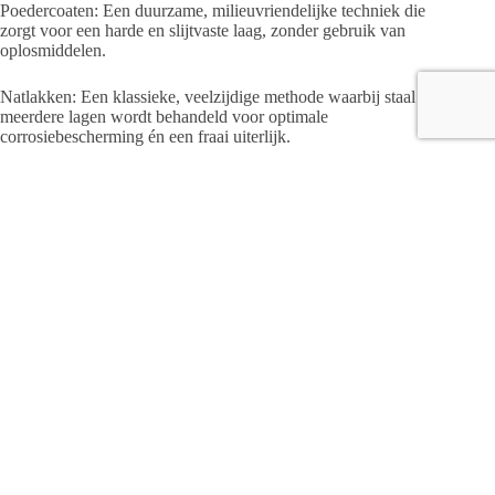
Poedercoaten: Een duurzame, milieuvriendelijke techniek die
zorgt voor een harde en slijtvaste laag, zonder gebruik van
oplosmiddelen.
Natlakken: Een klassieke, veelzijdige methode waarbij staal in
meerdere lagen wordt behandeld voor optimale
corrosiebescherming én een fraai uiterlijk.
Brandwerende coating: Een cruciale (natlak)toepassing die
staal beschermt tegen hoge temperaturen bij brand. Dit geeft
extra tijd om te evacueren en voorkomt instortingsgevaar.
Geerdink benadrukt het belang van maatwerk: “Geen enkel
project is hetzelfde. We kijken altijd samen met de klant naar
wat nodig is. Van industriële hallen tot stadions en
monumentale stations – elk detail telt.”
Vakmanschap en efficiëntie
Klanten die via een openbare aanbesteding een opdracht
hebben gekregen krijgen van de specialisten uit Raalte een
offerte op maat. Wat Van Merksteijn Staalcoating uniek maakt
bij de verwerking van gegunde opdrachten, is hun enorme
kennis van staal én een zeer strak georganiseerd