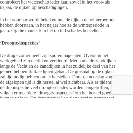
controleert het waterschap ieder jaar, zowel in het voor- als
najaar, de dijken op beschadigingen.
In het voorjaar wordt bekeken hoe de dijken de winterperiode
hebben doorstaan, in het najaar hoe ze de winterperiode in
gaan. Op die manier kan het op tijd schades herstellen.
‘Droogte-inspecties’
De droge zomer heeft zijn sporen nagelaten. Overal in het
werkgebied zijn de dijken verkleurd. Met name de zanddijken
langs de Vecht en de zanddijken in het zuidelijke deel van het
gebied hebben flink te lijden gehad. De grasmat op de dijken
zal tijd nodig hebben om te herstellen. Door de neerslag van
de afgelopen tijd is dit herstel al wel zichtbaar. Als er tijdens
de dijkinspectie veel droogteschades worden aangetroffen,
volgen er meerdere ‘droogte-inspecties’ om het herstel goed te
kunnen volgen. Op deze manier kan alert worden gereageerd
bij eventuele hoge waterstanden in de herfst en/of winter.
Verplichte werkzaamheden
Alle onderhoudsplichtigen en eigenaren van dijken, moeten