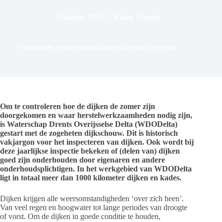
7 oktober 2022
Raalte Koerier
Verkleurde dijken winterklaar maken na inspecties
Om te controleren hoe de dijken de zomer zijn
doorgekomen en waar herstelwerkzaamheden nodig zijn,
is Waterschap Drents Overijsselse Delta (WDODelta)
gestart met de zogeheten dijkschouw. Dit is historisch
vakjargon voor het inspecteren van dijken. Ook wordt bij
deze jaarlijkse inspectie bekeken of (delen van) dijken
goed zijn onderhouden door eigenaren en andere
onderhoudsplichtigen. In het werkgebied van WDODelta
ligt in totaal meer dan 1000 kilometer dijken en kades.
Dijken krijgen alle weersomstandigheden ‘over zich heen’.
Van veel regen en hoogwater tot lange periodes van droogte
of vorst. Om de dijken in goede conditie te houden,