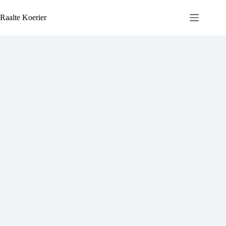
Ga
naar
Raalte Koerier
de
inhoud