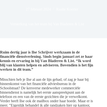
27 februari 2024
Raalte Koerier
Versterking van het team bij Van Bladeren & List
Ruim dertig jaar is Ilse Schrijver werkzaam in de
financiële dienstverlening. Sinds begin januari zet ze haar
kennis en ervaring in bij Van Bladeren & List. “Ik word
blij van klanten helpen en adviseren. Bovendien is het fijn
werken in dit team.”
Misschien heb je Ilse al aan de lijn gehad, of zag je haar bij
binnenkomst van het financiële adviesbureau in de
Schoolstraat? De kersverse medewerker commerciële
binnendienst is namelijk het eerste aanspreekpunt aan de
telefoon en een van de eerste gezichten die je verwelkomt.
Verder heeft Ilse ook de mailbox onder haar hoede. Maar er is
meer. “Eigenlijk behandel ik alle randzaken hier op kantoor,