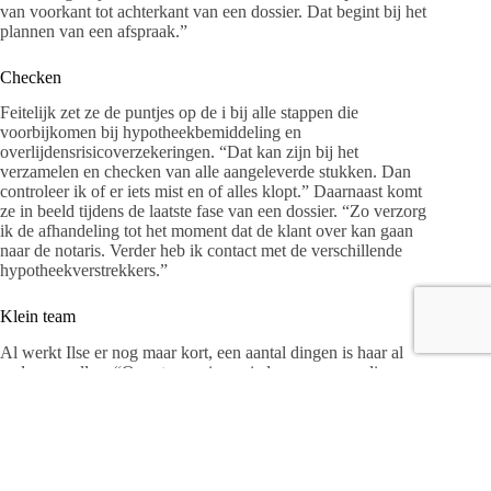
van voorkant tot achterkant van een dossier. Dat begint bij het
plannen van een afspraak.”
Checken
Feitelijk zet ze de puntjes op de i bij alle stappen die
voorbijkomen bij hypotheekbemiddeling en
overlijdensrisicoverzekeringen. “Dat kan zijn bij het
verzamelen en checken van alle aangeleverde stukken. Dan
controleer ik of er iets mist en of alles klopt.” Daarnaast komt
ze in beeld tijdens de laatste fase van een dossier. “Zo verzorg
ik de afhandeling tot het moment dat de klant over kan gaan
naar de notaris. Verder heb ik contact met de verschillende
hypotheekverstrekkers.”
Klein team
Al werkt Ilse er nog maar kort, een aantal dingen is haar al
wel opgevallen. “Ons streven is om iedereen zo spoedig
mogelijk antwoord te geven of om iemand dezelfde dag nog
terug te bellen. Dat zie je terug in de hoge klanttevredenheid.
Bovendien weten mensen ons goed te vinden. Ze lopen zo
even binnen of stellen telefonisch een vraag. Van Bladeren &
List is laagdrempelig, dat ervaar ik zelf net zo.” Het werken
binnen een klein team bevalt haar goed. Sterker nog, al na een