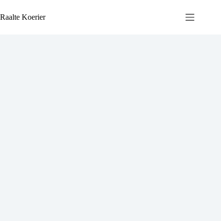
Ga
naar
Raalte Koerier
de
inhoud