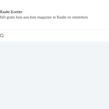
Ga
naar
de
Raalte Koerier
inhoud
Hét gratis huis-aan-huis magazine in Raalte en omstreken