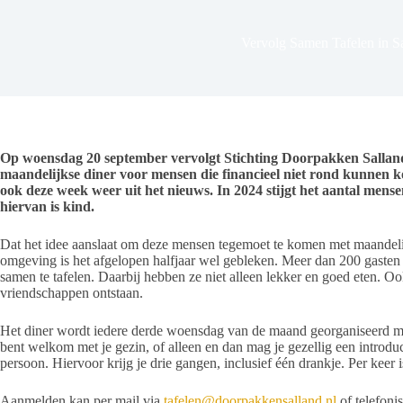
Vervolg Samen Tafelen in S
Op woensdag 20 september vervolgt Stichting Doorpakken Salland
maandelijkse diner voor mensen die financieel niet rond kunnen kom
ook deze week weer uit het nieuws. In 2024 stijgt het aantal mense
hiervan is kind.
Dat het idee aanslaat om deze mensen tegemoet te komen met maandelijk
omgeving is het afgelopen halfjaar wel gebleken. Meer dan 200 gaste
samen te tafelen. Daarbij hebben ze niet alleen lekker en goed eten.
vriendschappen ontstaan.
Het diner wordt iedere derde woensdag van de maand georganiseerd met
bent welkom met je gezin, of alleen en dan mag je gezellig een introdu
persoon. Hiervoor krijg je drie gangen, inclusief één drankje. Per keer
Aanmelden kan per mail via
tafelen@doorpakkensalland.nl
of telefoni