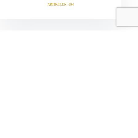
ARTIKELEN: 194
VORIGE
VOLGENDE
Gerelateerde berichten
Voetbaltafel op poten
29 juli 2026
Te koop scharrel varken voor in de diepvries € 4,95 per kg.