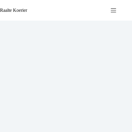
Ga
naar
Raalte Koerier
de
inhoud