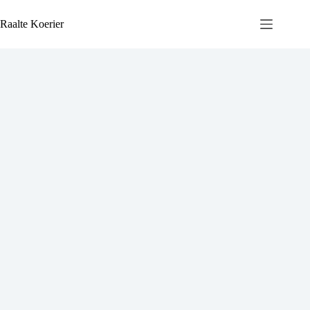
Ga
naar
Raalte Koerier
de
inhoud