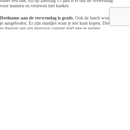
onder één dak. En op zaterdag 15 juni is er dus de verwendag
voor mannen en vrouwen met kanker.
Deelname aan de verwendag is gratis
. Ook de lunch wordt
je aangeboden. Er zijn standjes waar je iets kunt kopen. Denk
er daarom aan om daarvoor contant geld mee te nemen.
Voor meer informatie tel:
0570-608600
Redactie
ARTIKELEN: 1142