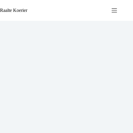
Ga
naar
Raalte Koerier
de
inhoud