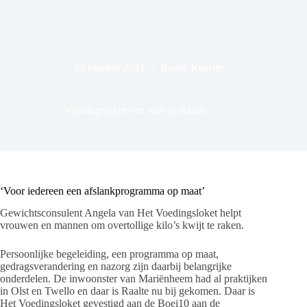
23 oktober 2021
Raalte Koerier
Voedingsloket van start in Raalte
‘Voor iedereen een afslankprogramma op maat’
Gewichtsconsulent Angela van Het Voedingsloket helpt
vrouwen en mannen om overtollige kilo’s kwijt te raken.
Persoonlijke begeleiding, een programma op maat,
gedragsverandering en nazorg zijn daarbij belangrijke
onderdelen. De inwoonster van Mariënheem had al praktijken
in Olst en Twello en daar is Raalte nu bij gekomen. Daar is
Het Voedingsloket gevestigd aan de Boei10 aan de