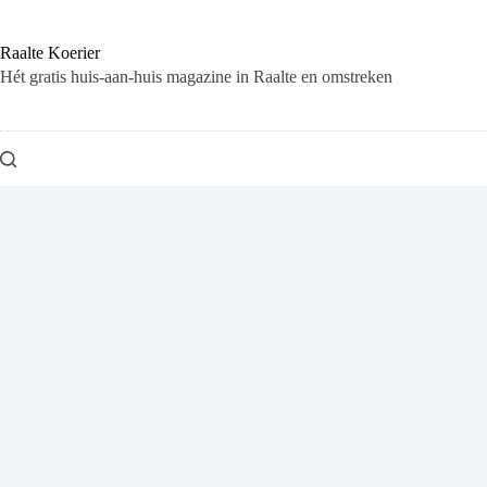
Ga
naar
de
Raalte Koerier
inhoud
Hét gratis huis-aan-huis magazine in Raalte en omstreken