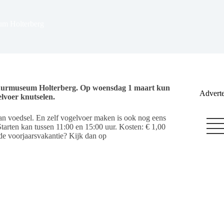
um Holterberg
 Natuurmuseum Holterberg. Op woensdag 1 maart kun
Adverte
lvoer knutselen.
van voedsel. En zelf vogelvoer maken is ook nog eens
tarten kan tussen 11:00 en 15:00 uur. Kosten: € 1,00
n de voorjaarsvakantie? Kijk dan op