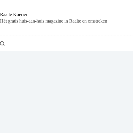
Ga
naar
de
Raalte Koerier
inhoud
Hét gratis huis-aan-huis magazine in Raalte en omstreken