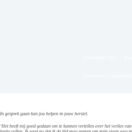
19 december 2021
Raal
Voor rouwen is geen hand
In gesprek gaan kan jou helpen in jouw herstel.
‘Het heeft mij goed gedaan om te kunnen vertellen over het verlies van
lastig vallen. Ik weet nu dat ik de tijd mag nemen om mijn eigen weg t