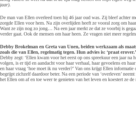
jaar).
De man van Ellen overleed toen hij 46 jaar oud was. Zij bleef achter m
zorgde Ellen voor hem. Na zijn overlijden heeft ze vooral zorg om haa
Want ze zijn nog zo jong… Na een jaar merkt ze dat ze voorbij is geg
verder gaat. Ook de mensen om haar heen. Ze vragen niet meer regelma
Debby Brokelman en Greta van Unen, beiden werkzaam als maatsc
zoals die van Ellen, regelmatig tegen. Hun advies is: ‘praat erover.
Debby zegt: ‘Ellen kwam voor het eerst op ons spreekuur een jaar na h
volgen, is er tijd en aandacht voor haar verhaal, haar gevoelens en haa
en haar vraag ‘hoe moet ik nu verder?’ Van ons krijgt Ellen informatie 
begrijpt zichzelf daardoor beter. Na een periode van ‘overleven’ neemt 
het Ellen om af en toe weer te genieten van het leven en koestert ze d
Ieder mens rouwt op zijn eigen persoonlijke manier en tempo
Wij ondersteunen mensen bij hun rouwproces. Iedereen die te maken krij
welkom. Samen kijken wij naar wat nodig is en wat kan helpen.
Greta vertelt: ‘Medewerkers van De Kern kunnen in diverse situaties v
de rouw om het verlies van gezondheid, het verlies van een baan, het ver
verlangen zoals het krijgen van een kind.’
Debby: ‘naast individuele begeleiding, bieden wij ook rouwbegeleiding 
gezin je gevoelens, gedachten en behoeften naar elkaar uit te spreken.’