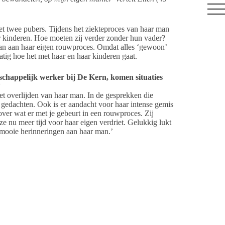
et twee pubers. Tijdens het ziekteproces van haar man
r kinderen. Hoe moeten zij verder zonder hun vader?
aan aan haar eigen rouwproces. Omdat alles ‘gewoon’
tig hoe het met haar en haar kinderen gaat.
happelijk werker bij De Kern, komen situaties
’
et overlijden van haar man. In de gesprekken die
r gedachten. Ook is er aandacht voor haar intense gemis
over wat er met je gebeurt in een rouwproces. Zij
ze nu meer tijd voor haar eigen verdriet. Gelukkig lukt
e mooie herinneringen aan haar man.’
gt met een ingrijpend verlies -van wie of wat ook- is
an verlies ondersteuning bieden. Ook bijvoorbeeld bij
lies van een relatie of het verlies van een groot
in relaties en gezinnen. Het kan helpend zijn om als