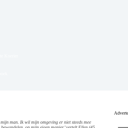
te Koerier
boek
Adverte
 mijn man. Ik wil mijn omgeving er niet steeds mee
e bewandelen, op mijn eigen manier’ vertelt Ellen (45