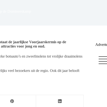
r op de Domineeskamp
staat de jaarlijkse Voorjaarskermis op de
Adverte
attracties voor jong en oud.
eke botsauto’s en zweefmolens tot vrolijke draaimolens
lijks veel bezoekers uit de regio. Ook dit jaar belooft