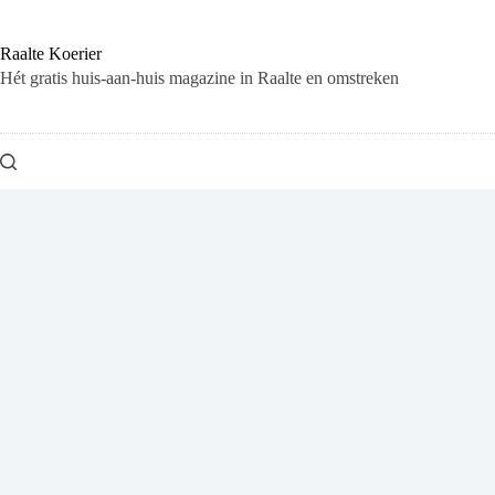
Ga
naar
de
Raalte Koerier
inhoud
Hét gratis huis-aan-huis magazine in Raalte en omstreken