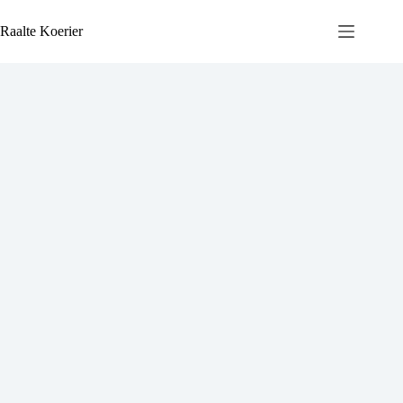
Ga
naar
Raalte Koerier
de
inhoud