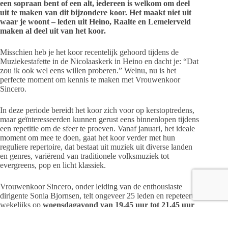
een sopraan bent of een alt, iedereen is welkom om deel
uit te maken van dit bijzondere koor. Het maakt niet uit
waar je woont – leden uit Heino, Raalte en Lemelerveld
maken al deel uit van het koor.
Misschien heb je het koor recentelijk gehoord tijdens de
Muziekestafette in de Nicolaaskerk in Heino en dacht je: “Dat
zou ik ook wel eens willen proberen.” Welnu, nu is het
perfecte moment om kennis te maken met Vrouwenkoor
Sincero.
In deze periode bereidt het koor zich voor op kerstoptredens,
maar geïnteresseerden kunnen gerust eens binnenlopen tijdens
een repetitie om de sfeer te proeven. Vanaf januari, het ideale
moment om mee te doen, gaat het koor verder met hun
reguliere repertoire, dat bestaat uit muziek uit diverse landen
en genres, variërend van traditionele volksmuziek tot
evergreens, pop en licht klassiek.
Vrouwenkoor Sincero, onder leiding van de enthousiaste
dirigente Sonia Bjornsen, telt ongeveer 25 leden en repeteert
wekelijks op
woensdagavond van 19.45 uur tot 21.45 uur
in het restaurant van verzorgingshuis ‘Het Wooldhuis’ in
Heino. Het koor streeft naar een hoog niveau, een gevarieerd