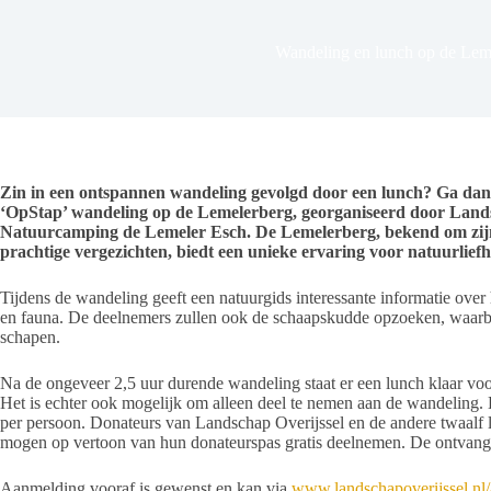
Wandeling en lunch op de Lem
Zin in een ontspannen wandeling gevolgd door een lunch? Ga da
‘OpStap’ wandeling op de Lemelerberg, georganiseerd door Land
Natuurcamping de Lemeler Esch. De Lemelerberg, bekend om zijn u
prachtige vergezichten, biedt een unieke ervaring voor natuurlief
Tijdens de wandeling geeft een natuurgids interessante informatie ove
en fauna. De deelnemers zullen ook de schaapskudde opzoeken, waarbij
schapen.
Na de ongeveer 2,5 uur durende wandeling staat er een lunch klaar vo
Het is echter ook mogelijk om alleen deel te nemen aan de wandeling
per persoon. Donateurs van Landschap Overijssel en de andere twaalf 
mogen op vertoon van hun donateurspas gratis deelnemen. De ontvangst
Aanmelding vooraf is gewenst en kan via
www.landschapoverijssel.nl/a