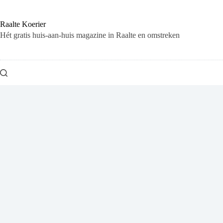
Ga
naar
de
Raalte Koerier
inhoud
Hét gratis huis-aan-huis magazine in Raalte en omstreken