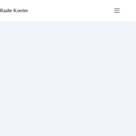
Ga
naar
Raalte Koerier
de
inhoud