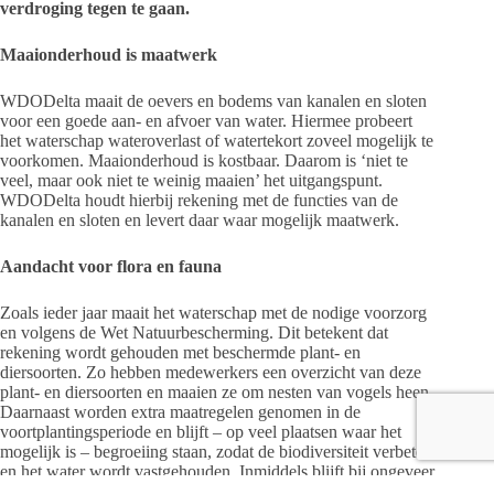
verdroging tegen te gaan.
Maaionderhoud is maatwerk
WDODelta maait de oevers en bodems van kanalen en sloten
voor een goede aan- en afvoer van water. Hiermee probeert
het waterschap wateroverlast of watertekort zoveel mogelijk te
voorkomen. Maaionderhoud is kostbaar. Daarom is ‘niet te
veel, maar ook niet te weinig maaien’ het uitgangspunt.
WDODelta houdt hierbij rekening met de functies van de
kanalen en sloten en levert daar waar mogelijk maatwerk.
Aandacht voor flora en fauna
Zoals ieder jaar maait het waterschap met de nodige voorzorg
en volgens de Wet Natuurbescherming. Dit betekent dat
rekening wordt gehouden met beschermde plant- en
diersoorten. Zo hebben medewerkers een overzicht van deze
plant- en diersoorten en maaien ze om nesten van vogels heen.
Daarnaast worden extra maatregelen genomen in de
voortplantingsperiode en blijft – op veel plaatsen waar het
mogelijk is – begroeiing staan, zodat de biodiversiteit verbetert
en het water wordt vastgehouden. Inmiddels blijft bij ongeveer
70 procent van de kanalen en sloten in de zomerperiode 1