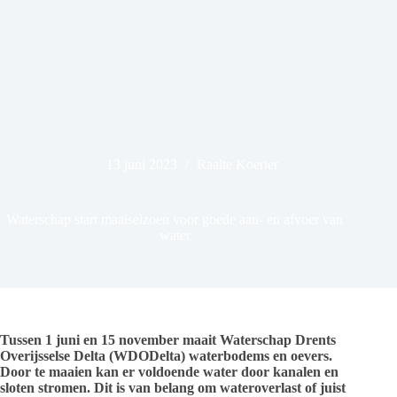
13 juni 2023
Raalte Koerier
Waterschap start maaiseizoen voor goede aan- en afvoer van
water
Tussen 1 juni en 15 november maait Waterschap Drents
Overijsselse Delta (WDODelta) waterbodems en oevers.
Door te maaien kan er voldoende water door kanalen en
sloten stromen. Dit is van belang om wateroverlast of juist