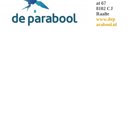
at 67
8102 CJ
Raalte
www.dep
arabool.nl
@depara
bool
Redactie
ARTIKELEN: 1385