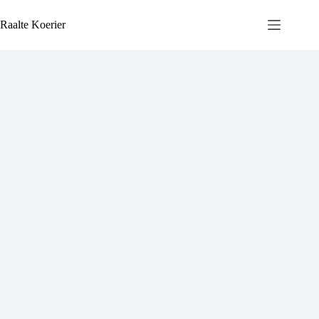
Ga
naar
Raalte Koerier
de
inhoud