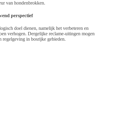
geur van hondenbrokken.
wend perspectief
ogisch doel dienen, namelijk het verbeteren en
roen verhogen. Dergelijke reclame-uitingen mogen
 regelgeving in bosrijke gebieden.
teleurstelling dat instanties als Staatsbosbeheer en
 de huidige wet- en regelgeving. Advertentie inkomsten
vert een bijdrage voor meer en betere bosrijke
n, zodat er steeds nieuwe aanvoer van verse lucht is.
rdelen of een geur van links of rechts komt. Op deze
ermogen van een hond is zeer sterk ontwikkeld. Een
5 en 300 miljoen. Onderzoek toont aan dat honden
t tot een golflengte van 20 – 20.000 hertz. Een hond
Stille hondenfluitjes beginnen meestal bij 35.000 Hz en
eve billboard direct in te spelen op de zintuigen van