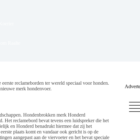
Koerier
dom Raalte
 eerste reclameborden ter wereld speciaal voor honden.
Adverte
r nieuwe merk hondenvoer.
oodschappen. Hondenbrokken merk Honderd
 Het reclamebord bevat tevens een luidspreker die het
ndelijk en Honderd benadrukt hiermee dat zij het
e eerste plaats komt en vandaar ook gericht is op de
ingen aangepast aan de viervoeter en het bevat speciale