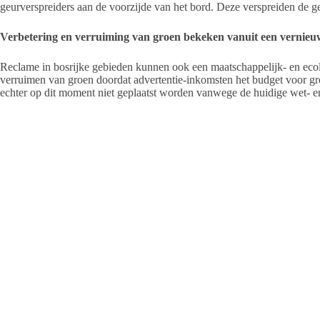
geurverspreiders aan de voorzijde van het bord. Deze verspreiden de 
Verbetering en verruiming van groen bekeken vanuit een vernieu
Reclame in bosrijke gebieden kunnen ook een maatschappelijk- en ecol
verruimen van groen doordat advertentie-inkomsten het budget voor g
echter op dit moment niet geplaatst worden vanwege de huidige wet- en
Woordvoerder van Honderd, Gerben Lievers, zegt: “Ik ervaar het als een 
gemeenten niet open staan voor plaatsing van dit reclamebord vanwege
kunnen als doel dienen om het budget voor groen te verhogen. En dit le
gebieden. Volledig ecologisch en maatschappelijk verantwoord.”
Billboard voor honden prikkelt de zintuigen
Honden kunnen met korte inspiraties rond de 300 keer per minuut ademe
Doordat honden ‘stereo’ kunnen ruiken, is een hond in staat om te beoo
manier kan een hond de richting van een geurspoor vinden. Het reukv
mens heeft 5 miljoen reukcellen, maar een hond heeft er tussen de 12
ongeveer vier keer beter horen dan wij. Het menselijk gehoor is beperk
daarentegen, kan tonen horen binnen het bereik van 15 – 50.000 hertz. 
nemen vanaf daar toe. Het is dus uiterst vindingrijk om met dit innovati