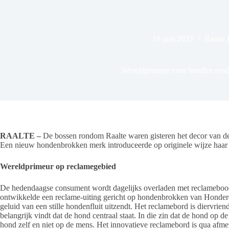
16 juni 2023
Raalte 
Wereldprimeur voor honden ron
RAALTE –
De bossen rondom Raalte waren gisteren het decor van de
Een nieuw hondenbrokken merk introduceerde op originele wijze haa
Wereldprimeur op reclamegebied
De hedendaagse consument wordt dagelijks overladen met reclameb
ontwikkelde een reclame-uiting gericht op hondenbrokken van Honderd.
geluid van een stille hondenfluit uitzendt. Het reclamebord is diervrie
belangrijk vindt dat de hond centraal staat. In die zin dat de hond op d
hond zelf en niet op de mens. Het innovatieve reclamebord is qua afmet