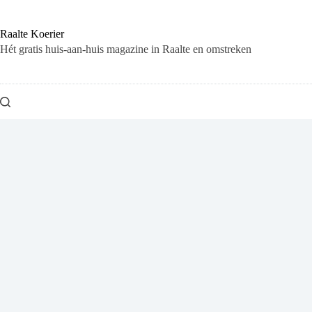
Ga
naar
de
Raalte Koerier
inhoud
Hét gratis huis-aan-huis magazine in Raalte en omstreken