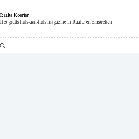
Ga
naar
de
Raalte Koerier
inhoud
Hét gratis huis-aan-huis magazine in Raalte en omstreken