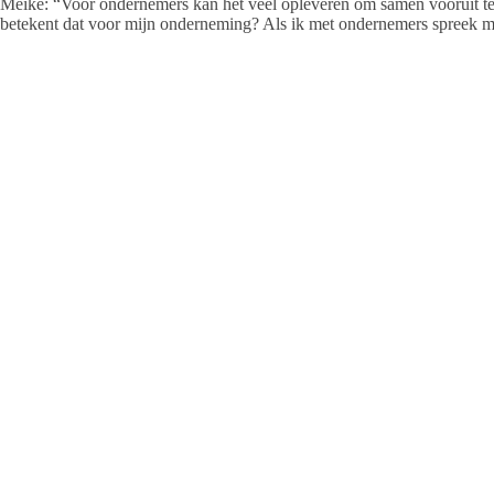
Meike: “Voor ondernemers kan het veel opleveren om samen vooruit te 
betekent dat voor mijn onderneming? Als ik met ondernemers spreek mer
aan toe komen. Maar ook als werknemer kan je het initiatief nemen. Be
jaar uit kan zien”.
André: “Precies. Zoek elkaar op. Je collega, branchegenoten, het uit
het. Zoek een bankje, zoals wij hier, en bespreek het. Grote kans dat he
we hebben hier in Salland zoveel talent, kennis en ambacht, dat is te w
gaan”.