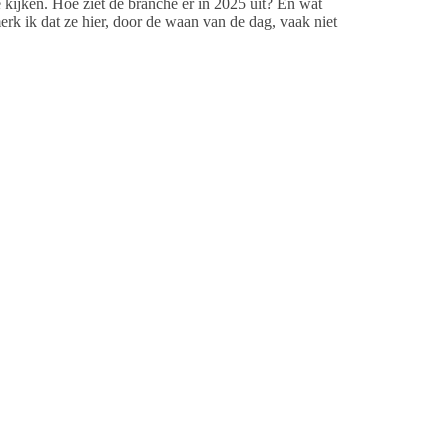
kijken. Hoe ziet de branche er in 2025 uit? En wat
k ik dat ze hier, door de waan van de dag, vaak niet
spreek bijvoorbeeld eens hoe jouw functie er over 5
zendbureau, de Gemeente… maakt niet uit wie. Maar doe
t jou, je baan en je werkgever verder brengt. Weet je,
aardevol om door al die veranderingen verloren te laten