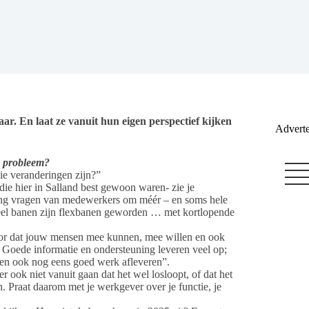
aar. En laat ze vanuit hun eigen perspectief kijken
Adverte
n probleem?
ie veranderingen zijn?”
ie hier in Salland best gewoon waren- zie je
ering vragen van medewerkers om méér – en soms hele
Veel banen zijn flexbanen geworden … met kortlopende
voor dat jouw mensen mee kunnen, mee willen en ook
Goede informatie en ondersteuning leveren veel op;
 en ook nog eens goed werk afleveren”.
r ook niet vanuit gaan dat het wel losloopt, of dat het
. Praat daarom met je werkgever over je functie, je