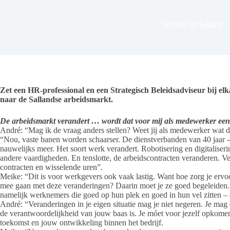
Werken in Salland
Zet een HR-professional en een Strategisch Beleidsadviseur bij elk
naar de Sallandse arbeidsmarkt.
De arbeidsmarkt verandert … wordt dat voor mij als medewerker ee
André: “Mag ik de vraag anders stellen? Weet jij als medewerker wat d
“Nou, vaste banen worden schaarser. De dienstverbanden van 40 jaar -d
nauwelijks meer. Het soort werk verandert. Robotisering en digitalis
andere vaardigheden. En tenslotte, de arbeidscontracten veranderen. 
contracten en wisselende uren”.
Meike: “Dit is voor werkgevers ook vaak lastig. Want hoe zorg je er
mee gaan met deze veranderingen? Daarin moet je ze goed begeleiden. 
namelijk werknemers die goed op hun plek en goed in hun vel zitten –
André: “Veranderingen in je eigen situatie mag je niet negeren. Je mag e
de verantwoordelijkheid van jouw baas is. Je móet voor jezelf opkomen
toekomst en jouw ontwikkeling binnen het bedrijf.