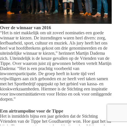
Over de winnaar van 2016
“Het is niet makkelijk om uit zoveel nominaties een goede
winnaar te kiezen. De inzendingen waren heel divers: zorg,
leefbaarheid, sport, cultuur en muziek. Als jury heeft het ons
heel wat hoofdbrekens gekost om drie genomineerden en de
uiteindelijke winnaar te kiezen,” herinnert Martijn Dadema
zich. Uiteindelijk is de keuze gevallen op de Vrienden van de
Tippe. Over waarom juist zij gewonnen hebben vertelt Martijn
Dadema: “Het is een prachtig voorbeeld van
inwonersparticipatie. De groep heeft in korte tijd veel
vrijwilligers aan zich gebonden en ze heeft veel taken samen
met het Sportbedrijf opgepakt op het gebied van kassa- en
kioskwerkzaamheden. Hiermee is de Stichting een inspiratie
voor inwonersinitiatieven voor Heino en ook voor omliggende
dorpen.”
Een airtrampoline voor de Tippe
Het is inmiddels bijna een jaar geleden dat de Stichting
Vrienden van de Tippe het Goudhaentje won. Hoe gaat het nu
bij de Tippe en wat is er met de geldprijs gedaan? We spreken