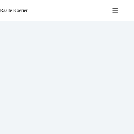
Ga
naar
Raalte Koerier
de
inhoud