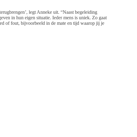
terugbrengen’, legt Anneke uit. “Naast begeleiding
even in hun eigen situatie. Ieder mens is uniek. Zo gaat
 of fout, bijvoorbeeld in de mate en tijd waarop jij je
afspraak gemaakt voor ons aanmeldspreekuur”, vertelt
d of de hulpvraag passend is en dus wel thuishoort bij
 de hulp van een andere instantie. In dat geval wordt
proken en krijgen een vaste hulpverlener toegewezen.
onen. Na het intakegesprek wordt een plan gemaakt
artners, onder andere het Centrum voor Jeugd en Gezin
en, is vaak lastig in te schatten” aldus Anneke. “Dat
jft de situatie onveranderd? Dan kan er wellicht sprake
orverwijzing naar een specialist besproken.”
oveel mogelijk te voorkomen! Dus heb je een probleem