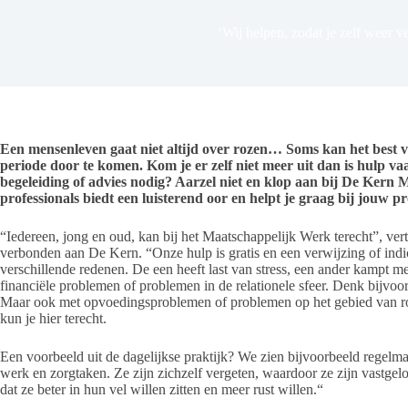
‘Wij helpen, zodat je zelf weer v
Een mensenleven gaat niet altijd over rozen… Soms kan het best ve
periode door te komen. Kom je er zelf niet meer uit dan is hulp va
begeleiding of advies nodig? Aarzel niet en klop aan bij De Kern 
professionals biedt een luisterend oor en helpt je graag bij jouw 
“Iedereen, jong en oud, kan bij het Maatschappelijk Werk terecht”, ver
verbonden aan De Kern. “Onze hulp is gratis en een verwijzing of indi
verschillende redenen. De een heeft last van stress, een ander kampt 
financiële problemen of problemen in de relationele sfeer. Denk bijvo
Maar ook met opvoedingsproblemen of problemen op het gebied van ro
kun je hier terecht.
Een voorbeeld uit de dagelijkse praktijk? We zien bijvoorbeeld regelm
werk en zorgtaken. Ze zijn zichzelf vergeten, waardoor ze zijn vastgel
dat ze beter in hun vel willen zitten en meer rust willen.“