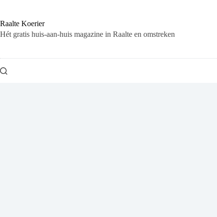
Ga
naar
de
Raalte Koerier
inhoud
Hét gratis huis-aan-huis magazine in Raalte en omstreken