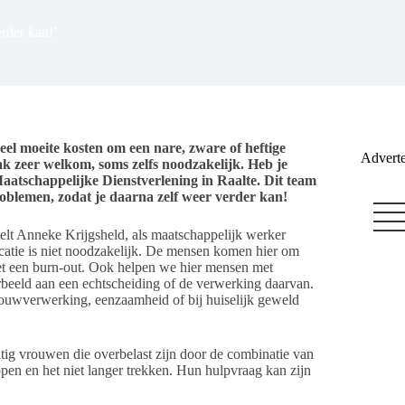
erder kan!’
el moeite kosten om een nare, zware of heftige
Adverte
ak zeer welkom, soms zelfs noodzakelijk. Heb je
Maatschappelijke Dienstverlening in Raalte. Dit team
problemen, zodat je daarna zelf weer verder kan!
telt Anneke Krijgsheld, als maatschappelijk werker
catie is niet noodzakelijk. De mensen komen hier om
met een burn-out. Ook helpen we hier mensen met
orbeeld aan een echtscheiding of de verwerking daarvan.
uwverwerking, eenzaamheid of bij huiselijk geweld
atig vrouwen die overbelast zijn door de combinatie van
open en het niet langer trekken. Hun hulpvraag kan zijn