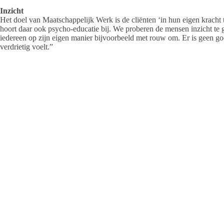
Inzicht
Het doel van Maatschappelijk Werk is de cliënten ‘in hun eigen kracht 
hoort daar ook psycho-educatie bij. We proberen de mensen inzicht te g
iedereen op zijn eigen manier bijvoorbeeld met rouw om. Er is geen goed
verdrietig voelt.”
Aanmeldspreekuur
“Met mensen die onze hulp hebben ingeschakeld, wordt allereerst een 
Anneke over de werkwijze. “Tijdens dit eerste gesprek wordt beoordeel
maatschappelijk werk. Het kan immers zijn dat de cliënt beter af is met
doorverwezen.”
De mensen die hulp kunnen verwachten, worden daarna in het team bes
Het team, actief in de gehele gemeente Raalte, bestaat uit zeven pers
waarin de hulpvraag wordt geformuleerd. De Kern heeft veel netwerkp
en ‘De Kr8 van Raalte’ en Humanitas.
“Hoeveel gesprekken er noodzakelijk zijn om jouw problemen op te loss
bekijken we per situatie. Kort waar het kan, lang waar het nodig is. Bli
zijn van een diepgaander problematiek. Dan wordt met de client een do
Tenslotte: Zijn er wachtlijsten? Anneke: “Nee, dat proberen we ook z
en zoek je hulp? Meld je bij ons aan!”