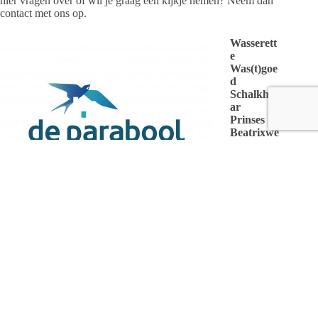
hier vragen over of wil je graag een kijkje nemen? Neem dan
contact met ons op.
Wasserett
e
Was(t)goe
d
Schalkha
ar
Prinses
Beatrixwe
g 8,
Schalkha
ar
Tel: 0570-
633201
www.deparabool.nl
Volg ons ook op Facebook
via
@stDeParabool