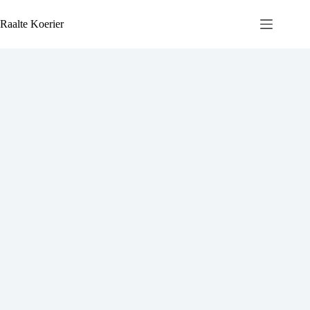
Ga
naar
Raalte Koerier
de
inhoud