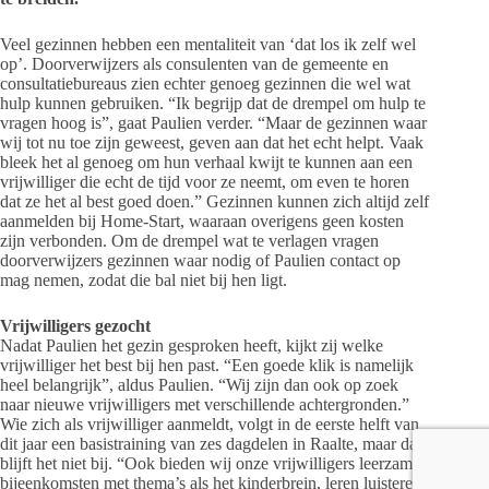
Veel gezinnen hebben een mentaliteit van ‘dat los ik zelf wel
op’. Doorverwijzers als consulenten van de gemeente en
consultatiebureaus zien echter genoeg gezinnen die wel wat
hulp kunnen gebruiken. “Ik begrijp dat de drempel om hulp te
vragen hoog is”, gaat Paulien verder. “Maar de gezinnen waar
wij tot nu toe zijn geweest, geven aan dat het echt helpt. Vaak
bleek het al genoeg om hun verhaal kwijt te kunnen aan een
vrijwilliger die echt de tijd voor ze neemt, om even te horen
dat ze het al best goed doen.” Gezinnen kunnen zich altijd zelf
aanmelden bij Home-Start, waaraan overigens geen kosten
zijn verbonden. Om de drempel wat te verlagen vragen
doorverwijzers gezinnen waar nodig of Paulien contact op
mag nemen, zodat die bal niet bij hen ligt.
Vrijwilligers gezocht
Nadat Paulien het gezin gesproken heeft, kijkt zij welke
vrijwilliger het best bij hen past. “Een goede klik is namelijk
heel belangrijk”, aldus Paulien. “Wij zijn dan ook op zoek
naar nieuwe vrijwilligers met verschillende achtergronden.”
Wie zich als vrijwilliger aanmeldt, volgt in de eerste helft van
dit jaar een basistraining van zes dagdelen in Raalte, maar daar
blijft het niet bij. “Ook bieden wij onze vrijwilligers leerzame
bijeenkomsten met thema’s als het kinderbrein, leren luisteren,