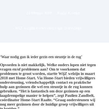
24 februari 2019
Raalte Koerier
WijZ welzijn bouwt verder aan Home-Start
‘Waar nodig gun ik ieder gezin een steuntje in de rug’
Opvoeden is niet makkelijk. Welke ouders lopen niet tegen
vragen en/of problemen aan? Om te voorkomen dat
problemen te groot worden, startte WijZ welzijn in maart
2018 met Home-Start. Via Home-Start bieden vrijwilligers
ondersteuning, vriendschappelijk contact en praktische
hulp aan gezinnen die wel een steuntje in de rug kunnen
gebruiken. “Het is fantastisch om deze gezinnen op een
laagdrempelige manier te helpen”, zegt Paulien Zandbelt,
coördinator Home-Start Raalte. “Graag ondersteunen wij
nog meer gezinnen door de huidige groep vrijwilligers uit
te breiden.”