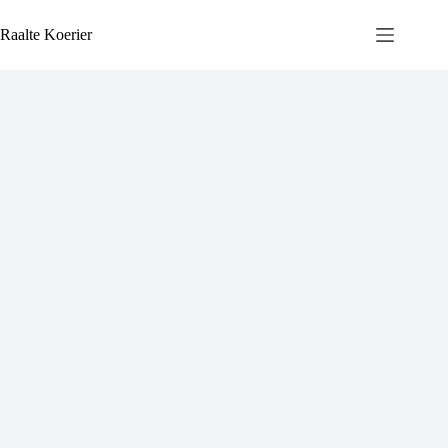
Ga
naar
Raalte Koerier
de
inhoud