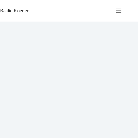
Ga
naar
Raalte Koerier
de
inhoud