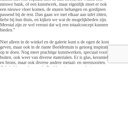
nieuwe bank, of een kunstwerk, maar eigenlijk moet er ook
een nieuwe vloer komen, de muren behangen en gordijnen
passend bij de rest. Dan gaan we met elkaar aan tafel zitten,
liefst bij hun thuis, en kijken we wat de mogelijkheden zijn.
Meestal zijn ze wel verrast dat wij een totaalconcept kunnen
bieden.”
Niet alleen in de winkel en de galerie kunt u de ogen de kost
geven, maar ook in de riante Beeldentuin is genoeg inspiratie
op te doen. Nog meer prachtige kunstwerken, speciaal voor
buiten, ook weer van diverse materialen. Er is glas, keramiek
en brons, maar ook diverse andere metaal- en steensoorten.
“We hebben ook voor de Beeldentuin weer veel nieuwe
stukken aangekocht in min of meer dezelfde lijn als er in de
winkel te zien is,” vertelt Peter.
De ‘Winter Open Deur Dagen’ passen helemaal in hun
totaalconcept. Als je door de diverse vertrekken van de
Eikelhof loopt, voel je de liefde die beide heren voor hun
werk hebben. Alles is zorgvuldig bij elkaar gebracht. Van het
vloerkleed onder de tafel tot het kunstwerk erop, in
saamhorigheid met bank of stoel. Hoe is dit nog overtreffen?
“Met de extra decoraties en verlichting word je helemaal