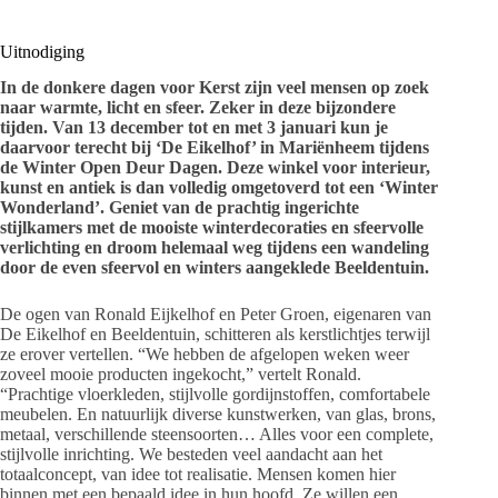
Uitnodiging
In de donkere dagen voor Kerst zijn veel mensen op zoek
naar warmte, licht en sfeer. Zeker in deze bijzondere
tijden. Van 13 december tot en met 3 januari kun je
daarvoor terecht bij ‘De Eikelhof’ in Mariënheem tijdens
de Winter Open Deur Dagen. Deze winkel voor interieur,
kunst en antiek is dan volledig omgetoverd tot een ‘Winter
Wonderland’. Geniet van de prachtig ingerichte
stijlkamers met de mooiste winterdecoraties en sfeervolle
verlichting en droom helemaal weg tijdens een wandeling
door de even sfeervol en winters aangeklede Beeldentuin.
De ogen van Ronald Eijkelhof en Peter Groen, eigenaren van
De Eikelhof en Beeldentuin, schitteren als kerstlichtjes terwijl
ze erover vertellen. “We hebben de afgelopen weken weer
zoveel mooie producten ingekocht,” vertelt Ronald.
“Prachtige vloerkleden, stijlvolle gordijnstoffen, comfortabele
meubelen. En natuurlijk diverse kunstwerken, van glas, brons,
metaal, verschillende steensoorten… Alles voor een complete,
stijlvolle inrichting. We besteden veel aandacht aan het
totaalconcept, van idee tot realisatie. Mensen komen hier
binnen met een bepaald idee in hun hoofd. Ze willen een