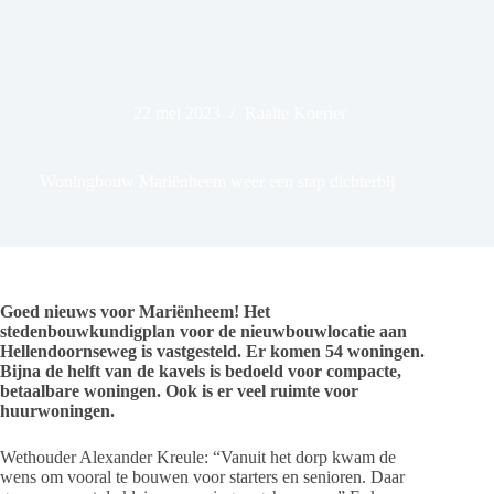
22 mei 2023
Raalte Koerier
Woningbouw Mariënheem weer een stap dichterbij
Goed nieuws voor Mariënheem! Het
stedenbouwkundigplan voor de nieuwbouwlocatie aan
Hellendoornseweg is vastgesteld. Er komen 54 woningen.
Bijna de helft van de kavels is bedoeld voor compacte,
betaalbare woningen. Ook is er veel ruimte voor
huurwoningen.
Wethouder Alexander Kreule: “Vanuit het dorp kwam de
wens om vooral te bouwen voor starters en senioren. Daar