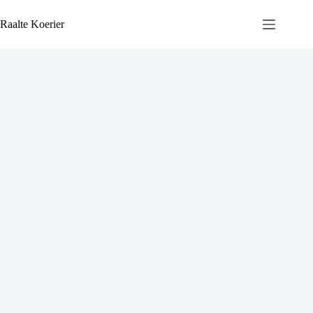
Ga
naar
Raalte Koerier
de
inhoud