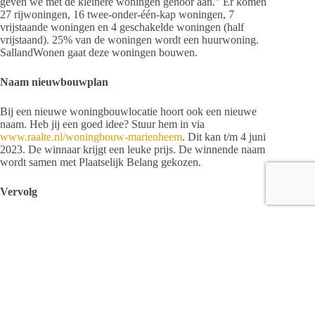
geven we met de kleinere woningen gehoor aan.” Er komen
27 rijwoningen, 16 twee-onder-één-kap woningen, 7
vrijstaande woningen en 4 geschakelde woningen (half
vrijstaand). 25% van de woningen wordt een huurwoning.
SallandWonen gaat deze woningen bouwen.
Naam nieuwbouwplan
Bij een nieuwe woningbouwlocatie hoort ook een nieuwe
naam. Heb jij een goed idee? Stuur hem in via
www.raalte.nl/woningbouw-marienheem
. Dit kan t/m 4 juni
2023. De winnaar krijgt een leuke prijs. De winnende naam
wordt samen met Plaatselijk Belang gekozen.
Vervolg
De volgende stap is het bestemmingsplan. Dit plan bevat
regels over wat er precies gebouwd mag worden. Het streven
is om dit plan zo snel mogelijk ter inzage te leggen. De
gemeente verwacht in de loop van 2024 te starten met de
uitgifte van de eerste kavels, zodat de bouw halverwege dat
jaar van start kan.
Meer informatie