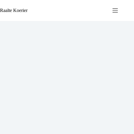
Ga
naar
Raalte Koerier
de
inhoud