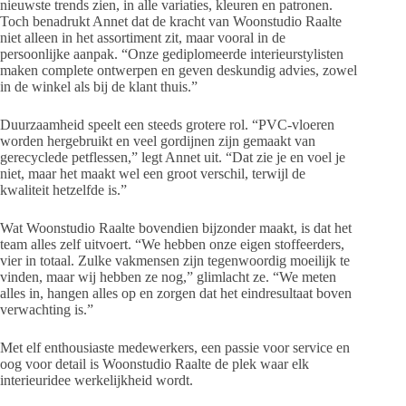
nieuwste trends zien, in alle variaties, kleuren en patronen.
Toch benadrukt Annet dat de kracht van Woonstudio Raalte
niet alleen in het assortiment zit, maar vooral in de
persoonlijke aanpak. “Onze gediplomeerde interieurstylisten
maken complete ontwerpen en geven deskundig advies, zowel
in de winkel als bij de klant thuis.”
Duurzaamheid speelt een steeds grotere rol. “PVC-vloeren
worden hergebruikt en veel gordijnen zijn gemaakt van
gerecyclede petflessen,” legt Annet uit. “Dat zie je en voel je
niet, maar het maakt wel een groot verschil, terwijl de
kwaliteit hetzelfde is.”
Wat Woonstudio Raalte bovendien bijzonder maakt, is dat het
team alles zelf uitvoert. “We hebben onze eigen stoffeerders,
vier in totaal. Zulke vakmensen zijn tegenwoordig moeilijk te
vinden, maar wij hebben ze nog,” glimlacht ze. “We meten
alles in, hangen alles op en zorgen dat het eindresultaat boven
verwachting is.”
Met elf enthousiaste medewerkers, een passie voor service en
oog voor detail is Woonstudio Raalte de plek waar elk
interieuridee werkelijkheid wordt.