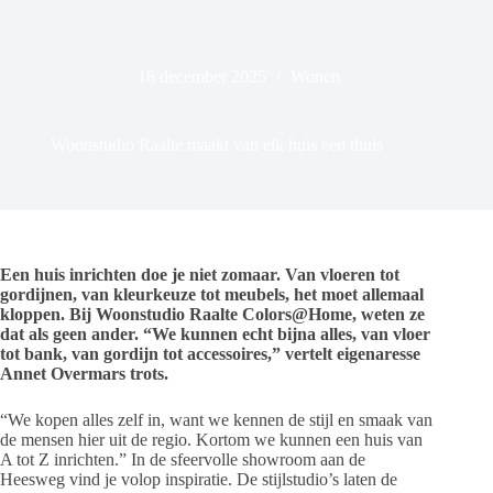
16 december 2025
Wonen
Woonstudio Raalte maakt van elk huis een thuis
Een huis inrichten doe je niet zomaar. Van vloeren tot
gordijnen, van kleurkeuze tot meubels, het moet allemaal
kloppen. Bij Woonstudio Raalte Colors@Home, weten ze
dat als geen ander. “We kunnen echt bijna alles, van vloer
tot bank, van gordijn tot accessoires,” vertelt eigenaresse
Annet Overmars trots.
“We kopen alles zelf in, want we kennen de stijl en smaak van
de mensen hier uit de regio. Kortom we kunnen een huis van
A tot Z inrichten.” In de sfeervolle showroom aan de
Heesweg vind je volop inspiratie. De stijlstudio’s laten de