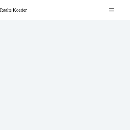
Ga
naar
Raalte Koerier
de
inhoud