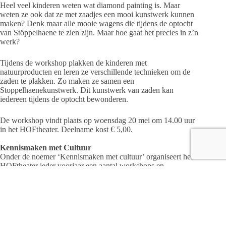
Heel veel kinderen weten wat diamond painting is. Maar
weten ze ook dat ze met zaadjes een mooi kunstwerk kunnen
maken? Denk maar alle mooie wagens die tijdens de optocht
van Stöppelhaene te zien zijn. Maar hoe gaat het precies in z’n
werk?
Tijdens de workshop
plakken de kinderen met
natuurproducten en leren ze verschillende technieken om de
zaden te plakken. Zo maken ze samen een
Stoppelhaenekunstwerk. Dit kunstwerk van zaden kan
iedereen tijdens de optocht bewonderen.
De workshop vindt plaats op woensdag 20 mei om 14.00 uur
in het HOFtheater. Deelname kost € 5,00.
Kennismaken met Cultuur
Onder de noemer ‘Kennismaken met cultuur’ organiseert het
HOFtheater ieder voorjaar een aantal workshops en
lessenseries voor kinderen van 4 t/m 12 jaar. Door middel van
subsidie van de gemeente Raalte kunnen kinderen voor een
klein bedrag deelnemen aan een workshop of lessenserie van
hun eigen keuze.
Informatie & aanmelden