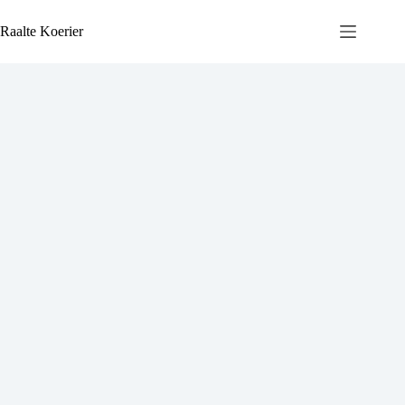
Ga
naar
Raalte Koerier
de
inhoud