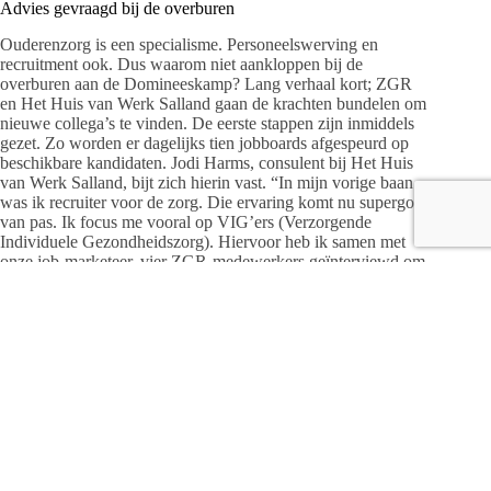
Advies gevraagd bij de overburen
Ouderenzorg is een specialisme. Personeelswerving en
recruitment ook. Dus waarom niet aankloppen bij de
overburen aan de Domineeskamp? Lang verhaal kort; ZGR
en Het Huis van Werk Salland gaan de krachten bundelen om
nieuwe collega’s te vinden. De eerste stappen zijn inmiddels
gezet. Zo worden er dagelijks tien jobboards afgespeurd op
beschikbare kandidaten. Jodi Harms, consulent bij Het Huis
van Werk Salland, bijt zich hierin vast. “In mijn vorige baan
was ik recruiter voor de zorg. Die ervaring komt nu supergoed
van pas. Ik focus me vooral op VIG’ers (Verzorgende
Individuele Gezondheidszorg). Hiervoor heb ik samen met
onze job-marketeer, vier ZGR-medewerkers geïnterviewd om
de ‘ziel’ van de functies én de locaties te ontdekken. Want als
je gaat recruiten, moet je wel precies weten wat je kunt
bieden. De jongens van Job-marketing gebruiken deze
informatie voor het schrijven van vacatureteksten en het
maken van de social mediaberichten.”
Bescheiden? Niet meer!
“Met de tekorten in de zorg, is recruitment slechts één van de
oplossingen. Voor de lange termijn moeten er ook andere
acties ondernomen worden”, zegt P&O adviseur Martine