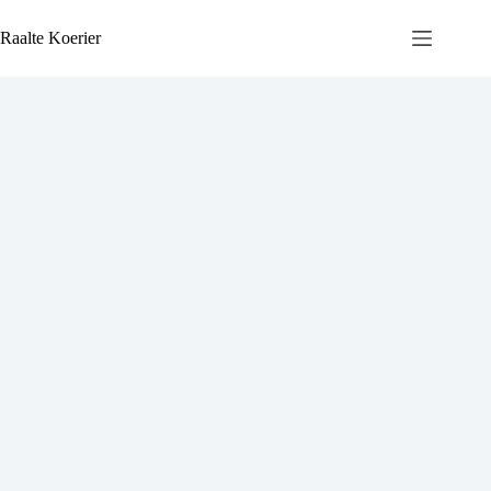
Ga
naar
Raalte Koerier
de
inhoud