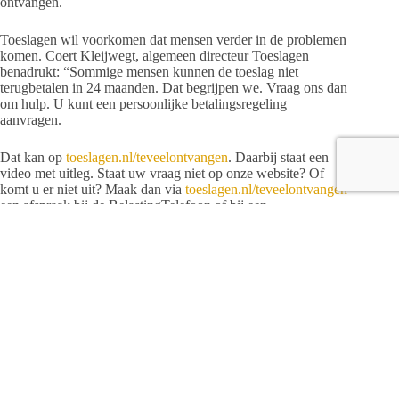
ontvangen.
Toeslagen wil voorkomen dat mensen verder in de problemen
komen. Coert Kleijwegt, algemeen directeur Toeslagen
benadrukt: “Sommige mensen kunnen de toeslag niet
terugbetalen in 24 maanden. Dat begrijpen we. Vraag ons dan
om hulp. U kunt een persoonlijke betalingsregeling
aanvragen.
Dat kan op
toeslagen.nl/teveelontvangen
. Daarbij staat een
video met uitleg. Staat uw vraag niet op onze website? Of
komt u er niet uit? Maak dan via
toeslagen.nl/teveelontvangen
een afspraak bij de BelastingTelefoon of bij een
Belastingkantoor. Of vraag om hulp bij een organisatie bij u in
de buurt, zoals de Geldzaak.”
Evie Pasmans, helper bij de Geldzaak: “Schroom niet en kijk
welke hulp er bij u in de buurt zit. Bij de Geldzaak helpen we
mensen uit Utrecht met vragen over geld. Zoals over het
terugbetalen van te veel ontvangen toeslag. Mensen kunnen
met en zonder afspraak terecht en de hulp is gratis. Vragen die
we bijvoorbeeld krijgen zijn: ‘Waarom moet ik eigenlijk
toeslag terugbetalen? Of kan ik nog wel rondkomen als ik
terugbetaal in 24 maanden?’ We helpen mensen dan op weg