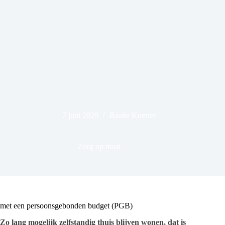
7 juni 2020
Raalte Koerier
Zorg op maat
met een persoonsgebonden budget (PGB)
Zo lang mogelijk zelfstandig thuis blijven wonen, dat is