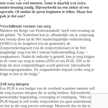
een wens van veel mensen. Soms is daarbij wat extra
ondersteuning nodig. Bijvoorbeeld na een ziekte of een
operatie. Of omdat de jaren beginnen te tellen. Maar hoe
pak je dat aan?
Verschillende vormen van zorg
Marleen ten Berge van Professionals4U heeft veel ervaring op
dit gebied. “In Nederland kun je, afhankelijk van je zorgvraag
een beroep doen op de Wet maatschappelijke ondersteuning
(WMO) en de Jeugdwet (via de gemeente), de
Zorgverzekeringswet (via de zorgverzekeraar) of de Wet
langdurige zorg (via het Centrum Indicatiestelling Zorg ->
zorgkantoor). Nadat de indicatie is gesteld, kun je zorg krijgen
in de vorm van zorg in natura (ZIN) of een PGB. ZIN is de
hulp die door zorginstellingen wordt geleverd, bijvoorbeeld
thuiszorgorganisaties. De zorgaanbieder bepaalt welke zorg je
krijgt en hoe je die krijgt.”
Zelf zorg inkopen
Een PGB is een budget van de overheid waarmee mensen zelf
de zorg kunnen inkopen die ze nodig hebben. Bijvoorbeeld
persoonlijke begeleiding, verzorging of verpleging. “Met een
PGB bepaal je zelf welke zorgverlener jou gaat ondersteunen
en hoe je die zorg precies ontvangt. Maatwerk dus en dat is