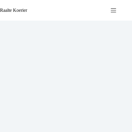
Ga
naar
Raalte Koerier
de
inhoud