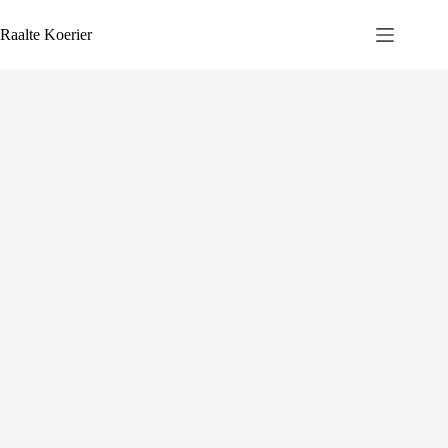
Ga
naar
Raalte Koerier
de
inhoud