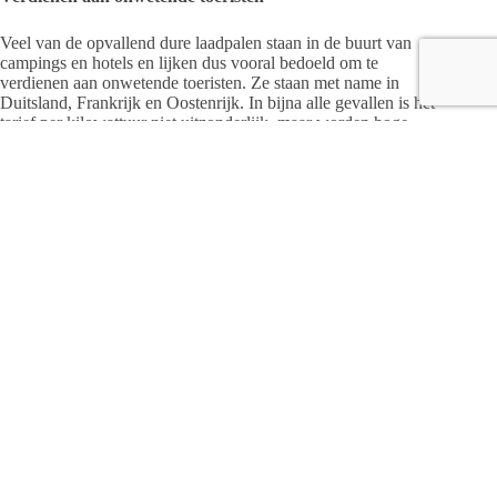
Veel van de opvallend dure laadpalen staan in de buurt van
campings en hotels en lijken dus vooral bedoeld om te
verdienen aan onwetende toeristen. Ze staan met name in
Duitsland, Frankrijk en Oostenrijk. In bijna alle gevallen is het
tarief per kilowattuur niet uitzonderlijk, maar worden hoge
tijdsgebonden tarieven gerekend. Een nacht je auto opladen
bij het hotel kan zomaar duurder zijn dan de daadwerkelijke
overnachting.
Controleer de tarieven voor je gaat laden
Zulke tijdsgebonden tarieven, ook wel blokkeertarieven
genoemd, zijn in het buitenland gebruikelijker dan in
Nederland. Daarom adviseert de ANWB altijd het tarief en de
prijsopbouw van een laadpaal te controleren. Dit kan in bijna
alle gevallen via de app van de laadpasaanbieder. Daarnaast is
het in Europa inmiddels verplicht om op het laadpunt de prijs
te vermelden.
Mocht de prijs niet op laadpunt vermeld staan raadpleeg dan
de website van de aanbieder. Zet de elektrische auto niet aan
een laadpaal voordat duidelijk is wat de tarieven zijn.