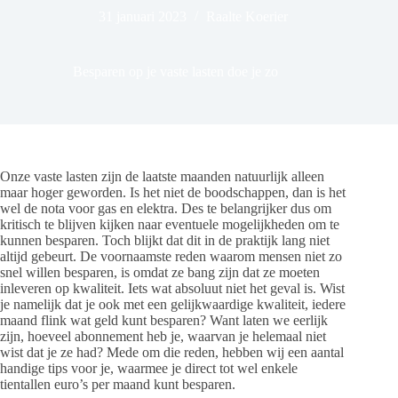
31 januari 2023
Raalte Koerier
Besparen op je vaste lasten doe je zo
Onze vaste lasten zijn de laatste maanden natuurlijk alleen
maar hoger geworden. Is het niet de boodschappen, dan is het
wel de nota voor gas en elektra. Des te belangrijker dus om
kritisch te blijven kijken naar eventuele mogelijkheden om te
kunnen besparen. Toch blijkt dat dit in de praktijk lang niet
altijd gebeurt. De voornaamste reden waarom mensen niet zo
snel willen besparen, is omdat ze bang zijn dat ze moeten
inleveren op kwaliteit. Iets wat absoluut niet het geval is. Wist
je namelijk dat je ook met een gelijkwaardige kwaliteit, iedere
maand flink wat geld kunt besparen? Want laten we eerlijk
zijn, hoeveel abonnement heb je, waarvan je helemaal niet
wist dat je ze had? Mede om die reden, hebben wij een aantal
handige tips voor je, waarmee je direct tot wel enkele
tientallen euro’s per maand kunt besparen.