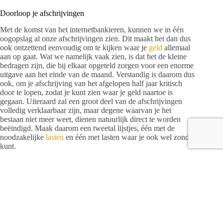
Doorloop je afschrijvingen
Met de komst van het internetbankieren, kunnen we in één
oogopslag al onze afschrijvingen zien. Dit maakt het dan dus
ook ontzettend eenvoudig om te kijken waar je
geld
allemaal
aan op gaat. Wat we namelijk vaak zien, is dat het de kleine
bedragen zijn, die bij elkaar opgeteld zorgen voor een enorme
uitgave aan het einde van de maand. Verstandig is daarom dus
ook, om je afschrijving van het afgelopen half jaar kritisch
door te lopen, zodat je kunt zien waar je geld naartoe is
gegaan. Uiteraard zal een groot deel van de afschrijvingen
volledig verklaarbaar zijn, maar degene waarvan je het
bestaan niet meer weet, dienen natuurlijk direct te worden
beëindigd. Maak daarom een tweetal lijstjes, één met de
noodzakelijke
lasten
en één met lasten waar je ook wel zonder
kunt.
Zeg onnodige abonnement stop
Heb jij een abonnement op een streamingdienst die je nooit
gebruikt, zet deze dan stop. Ook wanneer je deze maar één
keer per jaar, tijdens je vakantie naar
Bari Italy
gebruikt. Je
kunt je abonnement dan beter t.z.t. weer activeren, dan
onnodig een jaar lang enkele euro’s per maand betalen. Je zult