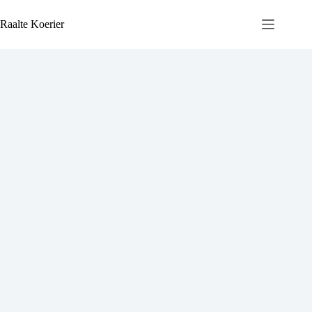
Ga
naar
Raalte Koerier
de
inhoud