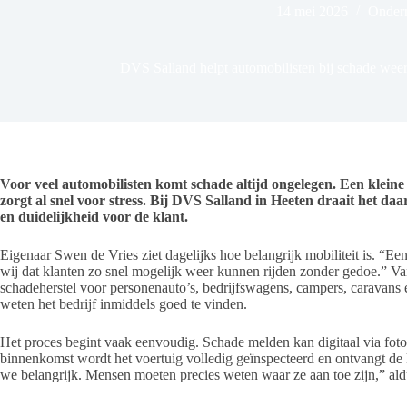
14 mei 2026
Onder
DVS Salland helpt automobilisten bij schade wee
Voor veel automobilisten komt schade altijd ongelegen. Een kleine
zorgt al snel voor stress. Bij DVS Salland in Heeten draait het d
en duidelijkheid voor de klant.
Eigenaar Swen de Vries ziet dagelijks hoe belangrijk mobiliteit is. “
wij dat klanten zo snel mogelijk weer kunnen rijden zonder gedoe.” V
schadeherstel voor personenauto’s, bedrijfswagens, campers, caravans e
weten het bedrijf inmiddels goed te vinden.
Het proces begint vaak eenvoudig. Schade melden kan digitaal via foto’
binnenkomst wordt het voertuig volledig geïnspecteerd en ontvangt de 
we belangrijk. Mensen moeten precies weten waar ze aan toe zijn,” al