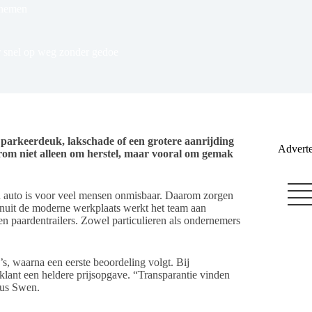
nemen
r snel op weg zonder gedoe
 parkeerdeuk, lakschade of een grotere aanrijding
Adverte
aarom niet alleen om herstel, maar vooral om gemak
Een auto is voor veel mensen onmisbaar. Daarom zorgen
anuit de moderne werkplaats werkt het team aan
n paardentrailers. Zowel particulieren als ondernemers
s, waarna een eerste beoordeling volgt. Bij
klant een heldere prijsopgave. “Transparantie vinden
dus Swen.