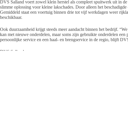
DVS Salland voert zowel klein herstel als compleet spuitwerk uit in de
slimme oplossing voor kleine lakschades. Door alleen het beschadigde dee
Gemiddeld staat een voertuig binnen drie tot vijf werkdagen weer rijkl
beschikbaar.
Ook duurzaamheid krijgt steeds meer aandacht binnen het bedrijf. “We 
kan met nieuwe onderdelen, maar soms zijn gebruikte onderdelen een pr
persoonlijke service en een haal- en brengservice in de regio, blijft D
DVS Salland
Telgenweg 28 Heeten
Tel. 06 4996 5633
info@dvs-salland.nl
www.dvs-salland.nl
Dit artikel is gepubliceerd in