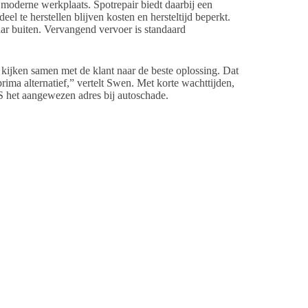
 moderne werkplaats. Spotrepair biedt daarbij een
l te herstellen blijven kosten en hersteltijd beperkt.
aar buiten. Vervangend vervoer is standaard
kijken samen met de klant naar de beste oplossing. Dat
ima alternatief,” vertelt Swen. Met korte wachttijden,
VS het aangewezen adres bij autoschade.