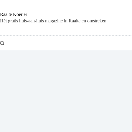
Ga
naar
de
Raalte Koerier
inhoud
Hét gratis huis-aan-huis magazine in Raalte en omstreken