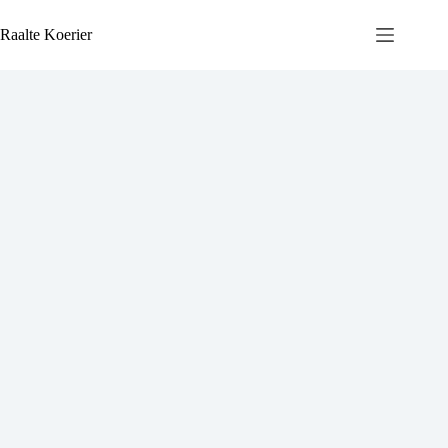
Ga
naar
Raalte Koerier
de
inhoud