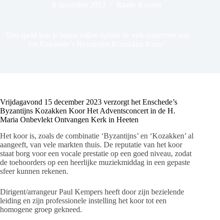
6 december 2023
Raalte Koerier
‘Een speld kun je horen vallen tijdens de vele concerten van
het Enschede’s Byzantijns Kozakken Koor.’
Vrijdagavond 15 december 2023 verzorgt het Enschede’s
Byzantijns Kozakken Koor Het Adventsconcert in de H.
Maria Onbevlekt Ontvangen Kerk in Heeten
Het koor is, zoals de combinatie ‘Byzantijns’ en ‘Kozakken’ al
aangeeft, van vele markten thuis. De reputatie van het koor
staat borg voor een vocale prestatie op een goed niveau, zodat
de toehoorders op een heerlijke muziekmiddag in een gepaste
sfeer kunnen rekenen.
Dirigent/arrangeur Paul Kempers heeft door zijn bezielende
leiding en zijn professionele instelling het koor tot een
homogene groep gekneed.