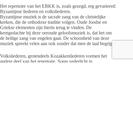
Het repertoire van het EBKK is, zoals gezegd, erg gevarieerd:
Byzantijnse liederen en volksliederen.
Byzantijnse muziek is de sacrale zang van de christelijke
kerken, die de orthodoxe traditie volgen. Oude Joodse en
Griekse elementen zijn hierin terug te vinden. De
kerngedachte bij deze oeroude geloofsmuziek is, dat het om
de heilige zang van engelen gaat. De schoonheid van deze
muziek spreekt velen aan ook zonder dat men de taal begrijpt.
Volksliederen, grotendeels Kozakkenliederen vormen het
andere deel van het repertoire. Soms vederlicht in
melancholieke liefdesliederen, dan weer breed en gespierd in
vrijheidsliederen uit het strijdbare verleden van de Kozakken.
De kerk is open vanaf 19.30 uur en de entree bedraagt €12,50
(inclusief een consumptie).
Een toegangsbewijs in de kerk €15,- Via de onze website
ebkk.nl kunt u de kaarten boeken.