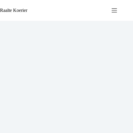
Ga
naar
Raalte Koerier
de
inhoud