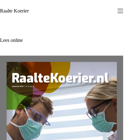
Ga
naar
Raalte Koerier
de
inhoud
Lees online