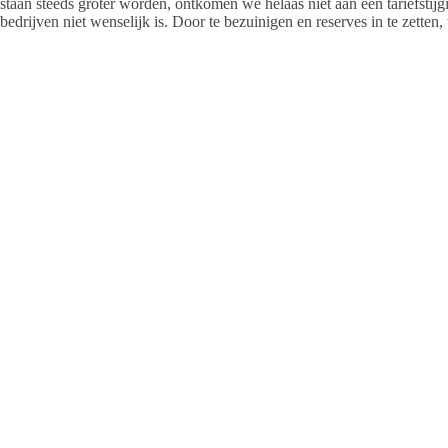
staan steeds groter worden, ontkomen we helaas niet aan een tariefstij
bedrijven niet wenselijk is. Door te bezuinigen en reserves in te zetten,
zoveel als mogelijk beperken.”
Redactie
ARTIKELEN: 1142