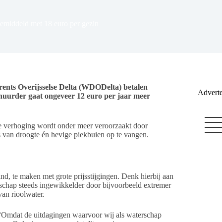
 gemiddeld met 18 euro per gezin
ents Overijsselse Delta (WDODelta) betalen
Adverte
 huurder gaat ongeveer 12 euro per jaar meer
De verhoging wordt onder meer veroorzaakt door
s van droogte én hevige piekbuien op te vangen.
and, te maken met grote prijsstijgingen. Denk hierbij aan
schap steeds ingewikkelder door bijvoorbeeld extremer
an rioolwater.
 “Omdat de uitdagingen waarvoor wij als waterschap