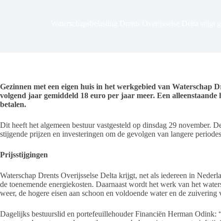
Waterschapsbelasting Drents Overijsselse Delta stijgt
Gezinnen met een eigen huis in het werkgebied van Waterschap Dr
volgend jaar gemiddeld 18 euro per jaar meer. Een alleenstaande
betalen.
Dit heeft het algemeen bestuur vastgesteld op dinsdag 29 november. 
stijgende prijzen en investeringen om de gevolgen van langere periode
Prijsstijgingen
Waterschap Drents Overijsselse Delta krijgt, net als iedereen in Nederl
de toenemende energiekosten. Daarnaast wordt het werk van het water
weer, de hogere eisen aan schoon en voldoende water en de zuivering v
Dagelijks bestuurslid en portefeuillehouder Financiën Herman Odink: