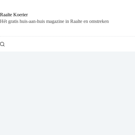
Ga
naar
de
Raalte Koerier
inhoud
Hét gratis huis-aan-huis magazine in Raalte en omstreken