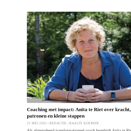
Coaching met impact: Anita te Riet over kracht,
patronen en kleine stappen
21 MEI 2025 | REDACTIE |
RAALTE KOERIER
Als afgestudeerd transformationeel coach begeleidt Anita te Ri