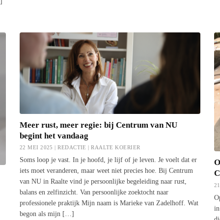
]
Meer rust, meer regie: bij Centrum van NU
begint het vandaag
22 MEI 2025 | REDACTIE |
RAALTE KOERIER
Soms loop je vast. In je hoofd, je lijf of je leven. Je voelt dat er
O
iets moet veranderen, maar weet niet precies hoe. Bij Centrum
C
van NU in Raalte vind je persoonlijke begeleiding naar rust,
2
balans en zelfinzicht. Van persoonlijke zoektocht naar
Op
professionele praktijk Mijn naam is Marieke van Zadelhoff. Wat
in
begon als mijn […]
di