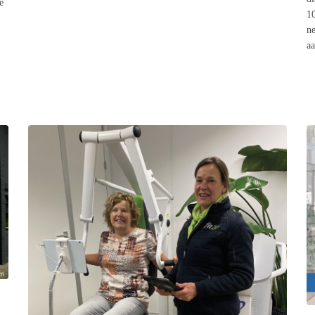
e
10
ne
a