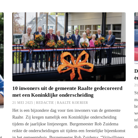
D
è
2
10 inwoners uit de gemeente Raalte gedecoreerd
St
met een Koninklijke onderscheiding
ma
21 MEI 2025 | REDACTIE |
RAALTE KOERIER
br
Het is een bijzondere dag voor tien inwoners van de gemeente
w
Raalte. Zij kregen namelijk een Koninklijke onderscheiding
te
tijdens de jaarlijkse lintjesregen. Burgemeester Rob Zuidema
d
reikte de onderscheidingen uit tijdens een feestelijke bijeenkomst
et
in het gemeentehuis. Burgemeester Rob Zuidema: “Vrijwilligers