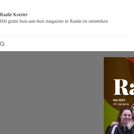
Ga
naar
de
Raalte Koerier
inhoud
Hét gratis huis-aan-huis magazine in Raalte en omstreken