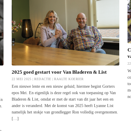
C
v
2
Wa
2025 goed gestart voor Van Bladeren & List
co
22 MEI 2025 | REDACTIE |
RAALTE KOERIER
t
Een nieuwe lente en een nieuw geluid; hiermee begint Gorters
mo
epos Mei. En eigenlijk is deze regel ook van toepassing op Van
no
Bladeren & List, omdat er met de start van dit jaar het een en
In
ander is veranderd. Met de komst van 2025 heeft Lyanne List
n.
namelijk het stokje van grondlegger Ron volledig overgenomen.
[…]