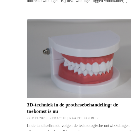
nultredenwoningen. Bij deze woningen liggen woonkamer, […
3D-techniek in de prothesebehandeling: de
toekomst is nu
22 MEI 2025 | REDACTIE |
RAALTE KOERIER
In de tandheelkunde volgen de technologische ontwikkelingen