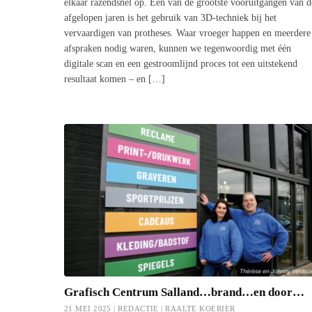
elkaar razendsnel op. Eén van de grootste vooruitgangen van d
afgelopen jaren is het gebruik van 3D-techniek bij het
vervaardigen van protheses. Waar vroeger happen en meerdere
afspraken nodig waren, kunnen we tegenwoordig met één
digitale scan en een gestroomlijnd proces tot een uitstekend
resultaat komen – en […]
Grafisch Centrum Salland…brand…en door…
21 MEI 2025 | REDACTIE |
RAALTE KOERIER