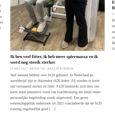
E
n.
R
r
2
un
De
ze
en
n
aa
va
B
1
Ik ben veel fitter, ik heb meer spiermassa en ik
word nog steeds sterker
21 MEI 2025 | REDACTIE |
RAALTE KOERIER
Veel mensen hebben over fit20 gehoord. In Nederland én
wereldwijd zijn er duizenden fit20 leden. Zij worden in korte
tijd verrassend sterker en fitter. Fit20 kenmerkt zich door een
korte maar intensieve vorm van krachttraining die altijd onder
persoonlijke begeleiding wordt uitgevoerd. Een groot
wetenschappelijk onderzoek uit 2021 concludeerde dat de fit20
training ongelooflijk goed […]