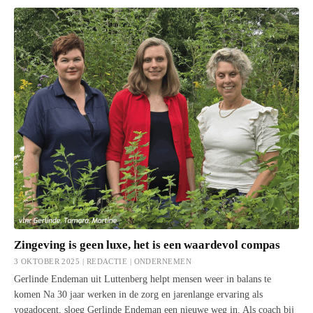
Zingeving is geen luxe, het is een waardevol compas
3 OKTOBER 2025 | REDACTIE |
ONDERNEMEN
Gerlinde Endeman uit Luttenberg helpt mensen weer in balans te
komen Na 30 jaar werken in de zorg en jarenlange ervaring als
yogadocent, sloeg Gerlinde Endeman een nieuwe weg in. Als coach bij