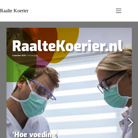
Ga
naar
Raalte Koerier
de
inhoud