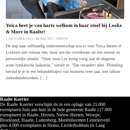
Yoica heet je van harte welkom in haar stoel bij Lookx
& More in Raalte!
1 OKTOBER 2025 | REDACTIE |
VROUW
De stap naar zelfstandig ondernemerschap was er voor Yoica Jansen of
Lorkeers niet zomaar één, maar een die voortkwam uit een intense en
persoonlijke situatie. “Onze zoon Lev kreeg vorig jaar de diagnose
acute lymfatische leukemie,” vertelt ze. “Dat verandert alles. Plotseling
bevind je je in een behandeltraject van minstens twee jaar, met talloze
ziekenhuisbezoeken. […]
Raalte Koerier
De Raalte Koerier verschijnt 4x in een oplage van 21.000
exemplaren huis aan huis in de hele gemeente Raalte (17.000
exemplaren in Raalte, Heeten, Nieuw-Heeten, Wesepe,
Broekland, Haarle, Luttenberg, Mariënheemen Lemelerveld
plus 4.000 exemplaren in Heino, Lierderholthuis en Laag