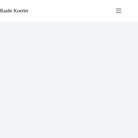
Ga
naar
Raalte Koerier
de
inhoud