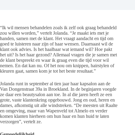
“Ik wil mensen behandelen zoals ik zelf ook graag behandeld
zou willen worden,” vertelt Jolanda. “Je maakt iets met je
handen, samen met de klant. Het vraagt aandacht en tijd om
goed te luisteren naar zijn of haar wensen. Daarnaast wil de
klant ook advies. Is het haalbaar wat iemand wil? Hoe pakt
het uit? Is het haar gezond? Allemaal vragen die je samen met
de klant bespreekt en waar ik graag even die tijd voor wil
nemen. En dat kan nu. Of het nou om knippen, hairstylen of
kleuren gaat, samen kom je tot het beste resultaat.”
Jolanda runt in september al tien jaar haar kapsalon aan de
Van Dongenstraat 39a in Broekland. In de beginjaren voegde
ze daar een beautysalon aan toe. In al die jaren heeft ze een
grote, vaste klantenkring opgebouwd. Jong en oud, heren en
dames, afkomstig uit alle windstreken. “De meesten uit Raalte
en omgeving, maar van Wapenveld tot Almelo en verder
komen klanten hierheen om hun haar en hun huid te laten
verzorgen”, vertelt ze.
Gemoedelijkheid