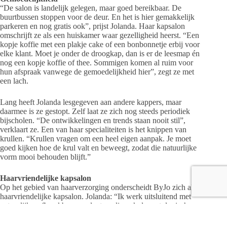
“De salon is landelijk gelegen, maar goed bereikbaar. De
buurtbussen stoppen voor de deur. En het is hier gemakkelijk
parkeren en nog gratis ook”, prijst Jolanda. Haar kapsalon
omschrijft ze als een huiskamer waar gezelligheid heerst. “Een
kopje koffie met een plakje cake of een bonbonnetje erbij voor
elke klant. Moet je onder de droogkap, dan is er de leesmap én
nog een kopje koffie of thee. Sommigen komen al ruim voor
hun afspraak vanwege de gemoedelijkheid hier”, zegt ze met
een lach.
Lang heeft Jolanda lesgegeven aan andere kappers, maar
daarmee is ze gestopt. Zelf laat ze zich nog steeds periodiek
bijscholen. “De ontwikkelingen en trends staan nooit stil”,
verklaart ze. Een van haar specialiteiten is het knippen van
krullen. “Krullen vragen om een heel eigen aanpak. Je moet
goed kijken hoe de krul valt en beweegt, zodat die natuurlijke
vorm mooi behouden blijft.”
Haarvriendelijke kapsalon
Op het gebied van haarverzorging onderscheidt ByJo zich als
haarvriendelijke kapsalon. Jolanda: “Ik werk uitsluitend met
natuurlijke, afbreekbare producten, die ook dermatologisch
zijn getest en goedgekeurd. Voor de fundamentele verzorging
van het haar werk ik met de producten van het merk